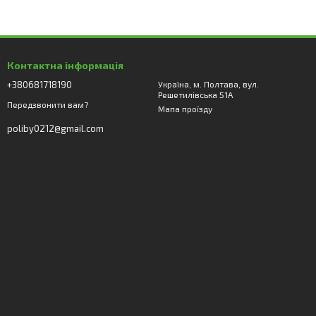
Контактна інформація
+380681718190
Україна, м. Полтава, вул.
Решетилівська 51А
Передзвонити вам?
Мапа проїзду
poliby0212@gmail.com