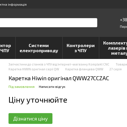
ктна інформація
+38
Пер
Комплект
ктор
Системи
Контролери
лазерів 
 ЧПУ
електроприводу
з ЧПУ
метал
Запчастини до станків з ЧПУ від Інтернет-магазину Komplekt CNC
Товар
Каретка HIWIN оригінал серії QW
Каретка фланцева QWW
27 серія
Каретка Hiwin оригінал QWW27CCZAC
Під замовлення
Написати відгук
Ціну уточнюйте
Дізнатися ціну