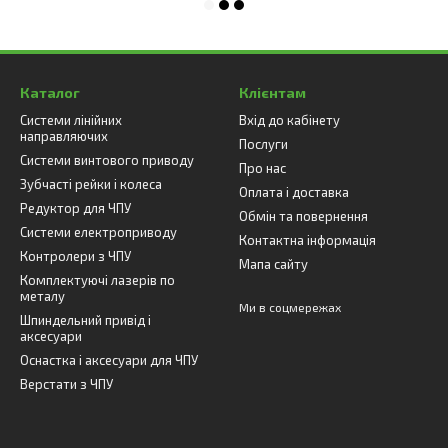
Каталог
Клієнтам
Системи лінійних
Вхід до кабінету
направляючих
Послуги
Системи винтового приводу
Про нас
Зубчасті рейки і колеса
Оплата і доставка
Редуктор для ЧПУ
Обмін та повернення
Системи електроприводу
Контактна інформація
Контролери з ЧПУ
Мапа сайту
Комплектуючі лазерів по
металу
Ми в соцмережах
Шпиндельний привід і
аксесуари
Оснастка і аксесуари для ЧПУ
Верстати з ЧПУ