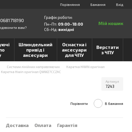
Порівняння
Бажання
Вхід
Графік роботи:
0681718190
Мій кошик
Пн–Пт:
09:00–18:00
едзвонити вам?
Сб–Нд:
вихідні
уючі
Шпиндельний
Оснастка і
Верстати
по
привід і
аксесуари
з ЧПУ
у
аксесуари
для ЧПУ
и
Системи лінійних направляючих
Каретка HIWIN оригінал
Каретка Hiwin оригінал QWW27CCZAC
Артикул
7243
Порівняти
В бажання
Доставка
Оплата
Гарантія