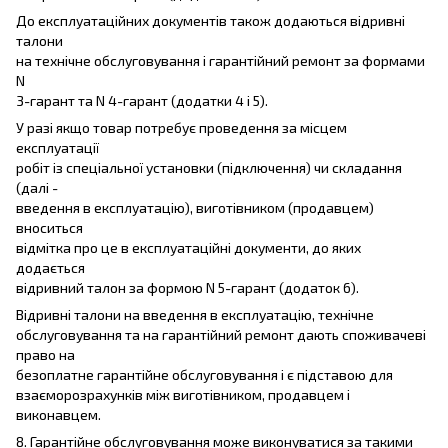
До експлуатаційних документів також додаються відривні
талони
на технічне обслуговування і гарантійний ремонт за формами
N
3-гарант та N 4-гарант (додатки 4 і 5).
У разі якщо товар потребує проведення за місцем
експлуатації
робіт із спеціальної установки (підключення) чи складання
(далі -
введення в експлуатацію), виготівником (продавцем)
вноситься
відмітка про це в експлуатаційні документи, до яких
додається
відривний талон за формою N 5-гарант (додаток 6).
Відривні талони на введення в експлуатацію, технічне
обслуговування та на гарантійний ремонт дають споживачеві
право на
безоплатне гарантійне обслуговування і є підставою для
взаєморозрахунків між виготівником, продавцем і
виконавцем.
8. Гарантійне обслуговування може виконуватися за такими