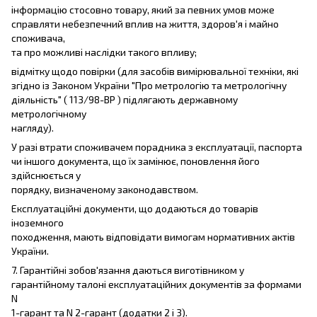
інформацію стосовно товару, який за певних умов може
справляти небезпечний вплив на життя, здоров'я і майно
споживача,
та про можливі наслідки такого впливу;
відмітку щодо повірки (для засобів вимірювальної техніки, які
згідно із Законом України "Про метрологію та метрологічну
діяльність" ( 113/98-ВР ) підлягають державному
метрологічному
нагляду).
У разі втрати споживачем порадника з експлуатації, паспорта
чи іншого документа, що їх замінює, поновлення його
здійснюється у
порядку, визначеному законодавством.
Експлуатаційні документи, що додаються до товарів
іноземного
походження, мають відповідати вимогам нормативних актів
України.
7. Гарантійні зобов'язання даються виготівником у
гарантійному талоні експлуатаційних документів за формами
N
1-гарант та N 2-гарант (додатки 2 і 3).