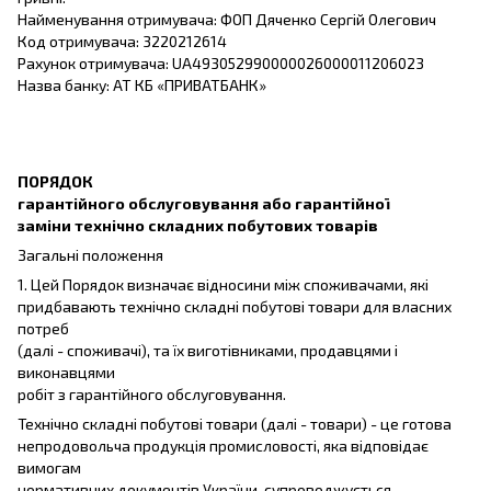
Найменування отримувача: ФОП Дяченко Сергій Олегович
Код отримувача: 3220212614
Рахунок отримувача: UA493052990000026000011206023
Назва банку: АТ КБ «ПРИВАТБАНК»
ПОРЯДОК
гарантійного обслуговування або гарантійної
заміни технічно складних побутових товарів
Загальні положення
1. Цей Порядок визначає відносини між споживачами, які
придбавають технічно складні побутові товари для власних
потреб
(далі - споживачі), та їх виготівниками, продавцями і
виконавцями
робіт з гарантійного обслуговування.
Технічно складні побутові товари (далі - товари) - це готова
непродовольча продукція промисловості, яка відповідає
вимогам
нормативних документів України, супроводжується