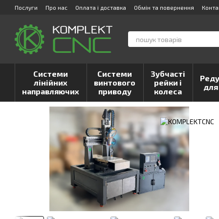
Перейти до основного контенту
Послуги
Про нас
Оплата і доставка
Обмін та повернення
Конта
Системи
Системи
Зубчасті
Реду
лінійних
винтового
рейки і
для
направляючих
приводу
колеса