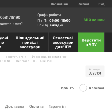
Порівняння
Бажання
Вхід
Графік роботи:
0681718190
Мій кошик
Пн–Пт:
09:00–18:00
едзвонити вам?
Сб–Нд:
вихідні
уючі
Шпиндельний
Оснастка і
Верстати
по
привід і
аксесуари
з ЧПУ
у
аксесуари
для ЧПУ
и
Верстати з ЧПУ
Фрезерний верстат з ЧПУ
LEKTCNC
Верстат з ЧПК ST-4040 PRO
Артикул
3398101
Порівняти
В бажання
Доставка
Оплата
Гарантія