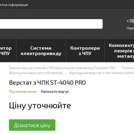
ктна інформація
+38
Пер
Комплект
ктор
Системи
Контролери
лазерів 
 ЧПУ
електроприводу
з ЧПУ
метал
Запчастини до станків з ЧПУ від Інтернет-магазину Komplekt CNC
Товар
Фрезерний верстат з ЧПУ Middle
Фрезерний верстат з ЧПУ Middle KOMP
Верстат з ЧПК ST-4040 PRO
Під замовлення
Написати відгук
Ціну уточнюйте
Дізнатися ціну