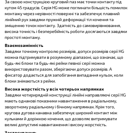
За своєю конструкцією круговий паз має точки контакту під
кутом 45 градусів. Серія HG може поглинати більшість помилок
монтажу через нерівності поверхні та забезпечує плавний
лінійний рух завдяки пружній деформації тіл кочення та
зміщенню точок контакту. Здатність до самовирівнювання,
висока точність і безперебійність роботи досягаються завдяки
простоті монтажу.
Взаємозамінність
Завдяки точному контролю розмірів, допуск розмірів серії HG
можна підтримувати в розумному діапазоні, що означає, що
будь-які блоки та будь-які рейки певної серії можна
використовувати разом, зберігаючи допуск розмірів. А
фіксатор додається для запобігання випадання кульок, коли
блоки знімаються з рейки.
Висока жорсткість у всіх чотирьох напрямках
Завдяки чотирирядній конструкції лінійні направляючі серії HG
мають однакові показники навантаження в радіальному,
зворотному радіальному і бічному напрямках. Крім того,
кругова дугова канавка забезпечує широкий контакт між
кульками й доріжкою кочення, що дозволяє витримувати
великі допустимі навантаження і високу жорсткість.
Застосування: