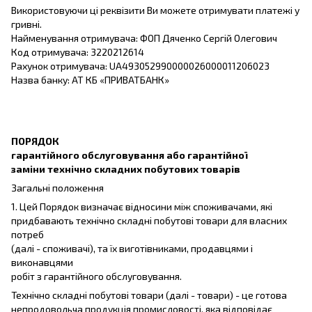
Використовуючи ці реквізити Ви можете отримувати платежі у
гривні.
Найменування отримувача: ФОП Дяченко Сергій Олегович
Код отримувача: 3220212614
Рахунок отримувача: UA493052990000026000011206023
Назва банку: АТ КБ «ПРИВАТБАНК»
ПОРЯДОК
гарантійного обслуговування або гарантійної
заміни технічно складних побутових товарів
Загальні положення
1. Цей Порядок визначає відносини між споживачами, які
придбавають технічно складні побутові товари для власних
потреб
(далі - споживачі), та їх виготівниками, продавцями і
виконавцями
робіт з гарантійного обслуговування.
Технічно складні побутові товари (далі - товари) - це готова
непродовольча продукція промисловості, яка відповідає