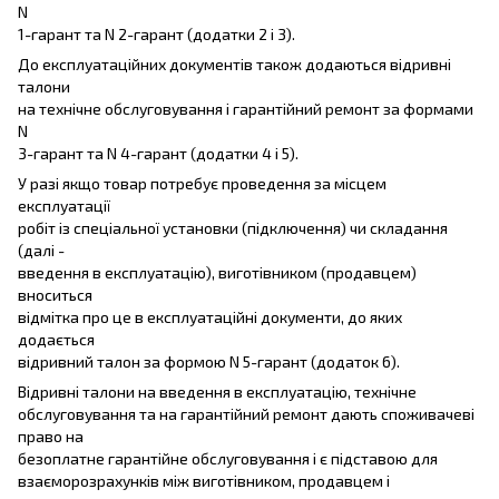
N
1-гарант та N 2-гарант (додатки 2 і 3).
До експлуатаційних документів також додаються відривні
талони
на технічне обслуговування і гарантійний ремонт за формами
N
3-гарант та N 4-гарант (додатки 4 і 5).
У разі якщо товар потребує проведення за місцем
експлуатації
робіт із спеціальної установки (підключення) чи складання
(далі -
введення в експлуатацію), виготівником (продавцем)
вноситься
відмітка про це в експлуатаційні документи, до яких
додається
відривний талон за формою N 5-гарант (додаток 6).
Відривні талони на введення в експлуатацію, технічне
обслуговування та на гарантійний ремонт дають споживачеві
право на
безоплатне гарантійне обслуговування і є підставою для
взаєморозрахунків між виготівником, продавцем і