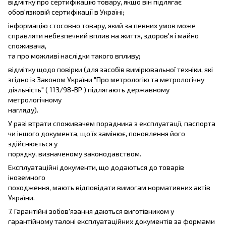
відмітку про сертифікацію товару, якщо він підлягає
обов'язковій сертифікації в Україні;
інформацію стосовно товару, який за певних умов може
справляти небезпечний вплив на життя, здоров'я і майно
споживача,
та про можливі наслідки такого впливу;
відмітку щодо повірки (для засобів вимірювальної техніки, які
згідно із Законом України "Про метрологію та метрологічну
діяльність" ( 113/98-ВР ) підлягають державному
метрологічному
нагляду).
У разі втрати споживачем порадника з експлуатації, паспорта
чи іншого документа, що їх замінює, поновлення його
здійснюється у
порядку, визначеному законодавством.
Експлуатаційні документи, що додаються до товарів
іноземного
походження, мають відповідати вимогам нормативних актів
України.
7. Гарантійні зобов'язання даються виготівником у
гарантійному талоні експлуатаційних документів за формами