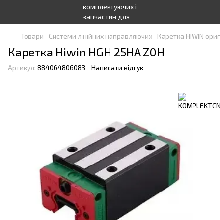
Товари
Системи лінійних направляючих
Каретка HIWIN ориг
Каретка Hiwin HGH 25HA Z0H
Артикул:
884064806083
Написати відгук