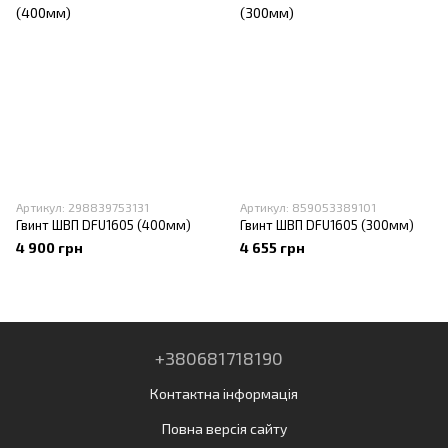
Артикул: 298839753131
Артикул: 859053389101
Гвинт ШВП DFU1605 (400мм)
Гвинт ШВП DFU1605 (300мм)
4 900 грн
4 655 грн
+380681718190
Контактна інформація
Повна версія сайту