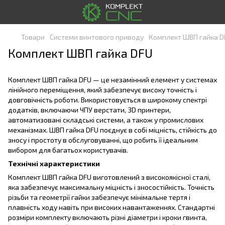
Товари
Системи винтового приводу
Комплект ШВП гайка D
Комплект ШВП гайка DFU
Комплект ШВП гайка DFU — це незамінний елемент у системах
лінійного переміщення, який забезпечує високу точність і
довговічність роботи. Використовується в широкому спектрі
додатків, включаючи ЧПУ верстати, 3D принтери,
автоматизовані складські системи, а також у промислових
механізмах. ШВП гайка DFU поєднує в собі міцність, стійкість до
зносу і простоту в обслуговуванні, що робить її ідеальним
вибором для багатьох користувачів.
Технічні характеристики
Комплект ШВП гайка DFU виготовлений з високоякісної сталі,
яка забезпечує максимальну міцність і зносостійкість. Точність
різьби та геометрії гайки забезпечує мінімальне тертя і
плавність ходу навіть при високих навантаженнях. Стандартні
розміри комплекту включають різні діаметри і кроки гвинта,