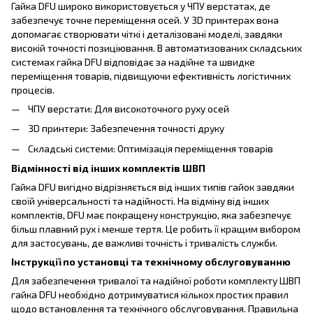
Гайка DFU широко використовується у ЧПУ верстатах, де
забезпечує точне переміщення осей. У 3D принтерах вона
допомагає створювати чіткі і деталізовані моделі, завдяки
високій точності позиціювання. В автоматизованих складських
системах гайка DFU відповідає за надійне та швидке
переміщення товарів, підвищуючи ефективність логістичних
процесів.
ЧПУ верстати: Для високоточного руху осей
3D принтери: Забезпечення точності друку
Складські системи: Оптимізація переміщення товарів
Відмінності від інших комплектів ШВП
Гайка DFU вигідно відрізняється від інших типів гайок завдяки
своїй універсальності та надійності. На відміну від інших
комплектів, DFU має покращену конструкцію, яка забезпечує
більш плавний рух і менше тертя. Це робить її кращим вибором
для застосувань, де важливі точність і тривалість служби.
Інструкції по установці та технічному обслуговуванню
Для забезпечення тривалої та надійної роботи комплекту ШВП
гайка DFU необхідно дотримуватися кількох простих правил
щодо встановлення та технічного обслуговування. Правильна