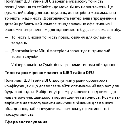
Комплект ШВП гайка DFU забезпечує високу точність
позиціювання та стійкість до механічних навантажень. Це
ідеальний вибір для застосувань, де потрібна максимальна
точність і надійність. Довговічність матеріалів і продуманий
дизайн роблять цей комплект надзвичайно ефективним і
економічним рішенням для підприємств будь-якого масштабу.
Точність: Висока точність позиціювання для складних
завдань
Довговічність: Міцні матеріали гарантують тривалий
термін служби
Універсальність: Сумісність з різними типами обладнання
Типи та розміри комплектів ШВП гайка DFU
Комплект ШВП гайка DFU доступний у різних розмірах і
конфігураціях, що дозволяє знайти оптимальний варіант для
будь-якої задачі. Вибір типу і розміру залежить від вимог до
навантаження, швидкості переміщення та точності. Розмаїття
варіантів дає змогу знайти найкраще рішення для вашого
обладнання, забезпечуючи максимальну ефективність і
продуктивність.
Сфера застосування