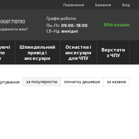
Порівняння
Бажання
Вхід
Графік роботи:
0681718190
Мій кошик
Пн–Пт:
09:00–18:00
едзвонити вам?
Сб–Нд:
вихідні
уючі
Шпиндельний
Оснастка і
Верстати
по
привід і
аксесуари
з ЧПУ
у
аксесуари
для ЧПУ
ртування:
за популярністю
спочатку дешевше
за назвою