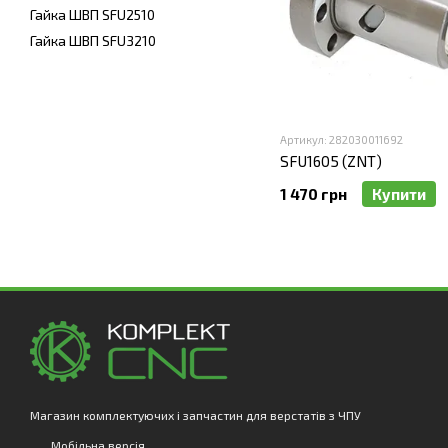
Гайка ШВП SFU2510
Гайка ШВП SFU3210
Артикул: 282030011692
SFU1605 (ZNT)
1 470 грн
Купити
Магазин комплектуючих і запчастин для верстатів з ЧПУ
Мобільна версія