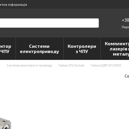
ктна інформація
+38
Пер
Комплект
ктор
Системи
Контролери
лазерів 
 ЧПУ
електроприводу
з ЧПУ
метал
и
Системи винтового приводу
Гайка SFU Китай
Гайка ШВП SFU1605
Со