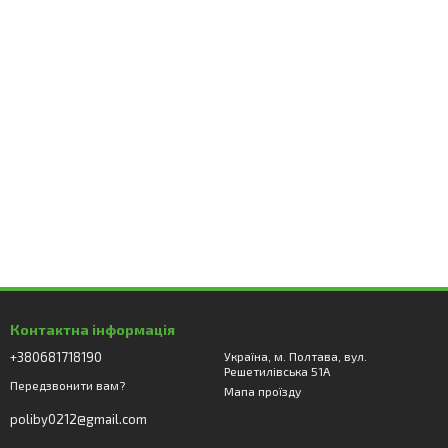
Контактна інформація
+380681718190
Україна, м. Полтава, вул.
Решетилівська 51А
Передзвонити вам?
Мапа проїзду
poliby0212@gmail.com