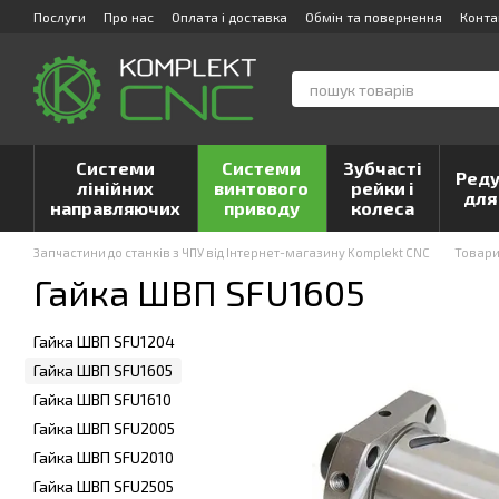
Перейти до основного контенту
Послуги
Про нас
Оплата і доставка
Обмін та повернення
Конта
Системи
Системи
Зубчасті
Реду
лінійних
винтового
рейки і
для
направляючих
приводу
колеса
Запчастини до станків з ЧПУ від Інтернет-магазину Komplekt CNC
Товар
Гайка ШВП SFU1605
Гайка ШВП SFU1204
Гайка ШВП SFU1605
Гайка ШВП SFU1610
Гайка ШВП SFU2005
Гайка ШВП SFU2010
Гайка ШВП SFU2505