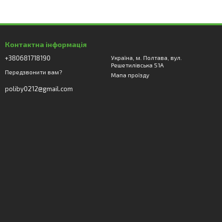
Контактна інформація
+380681718190
Україна, м. Полтава, вул.
Решетилівська 51А
Передзвонити вам?
Мапа проїзду
poliby0212@gmail.com