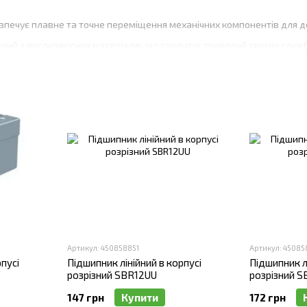
езпечує плавне та точне переміщення механічних компонентів для до
ний з високоякісних матеріалів, що гарантує тривалий термін служби 
ий до впливу зовнішніх факторів, що забезпечує стабільну роботу в 
 обслуговування: Розрізний корпус дозволяє легко встановлювати 
ики в корпусі широко використовуються в різних галузях промислов
абезпечують високу точність і надійність переміщення механічних к
різні лінійні підшипники в корпусі у Комп
Ми пропонуємо підшипники різних типів і розмірів, що дозволяє в
шипники виготовлені з високоякісних матеріалів та відповідають між
Артикул: 450858851
Артикул: 45085
пусі
Підшипник лінійний в корпусі
Підшипник лі
 пропонуємо вигідні умови покупки та конкурентні ціни на всю проду
розрізний SBR12UU
розрізний 
а: Наша команда фахівців завжди готова надати консультацію та д
147 грн
Купити
172 грн