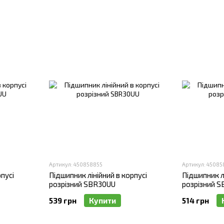
йні підшипники в корпусі в інтернет-магазині Комплект CNC і забезпе
Артикул: 450858855
Артикул: 45085
пусі
Підшипник лінійний в корпусі
Підшипник лі
розрізний SBR30UU
розрізний 
539 грн
Купити
514 грн