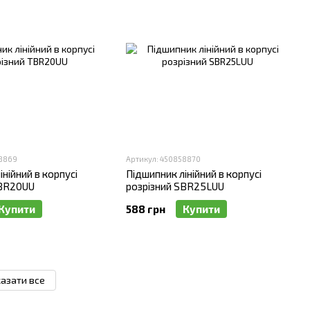
58869
Артикул: 450858870
нійний в корпусі
Підшипник лінійний в корпусі
TBR20UU
розрізний SBR25LUU
Купити
588 грн
Купити
азати все