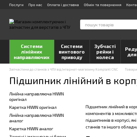
Перейти до основного контенту
Послуги
Про нас
Оплата і доставка
Обмін та повернення
Конта
Системи
Системи
Зубчасті
Реду
лінійних
винтового
рейки і
для
направляючих
приводу
колеса
Запчастини до станків з ЧПУ від Інтернет-магазину Komplekt CNC
Товар
Підшипник лінійний в корп
Лінійна направляюча HIWIN
оригінал
Підшипник лінійний в кор
Каретка HIWIN оригінал
компонентів з можливіст
Лінійна направляюча HIWIN
підшипників в корпусі, я
аналог
станків та іншого обладн
Каретка HIWIN аналог
Захисні і змащувальні блоки