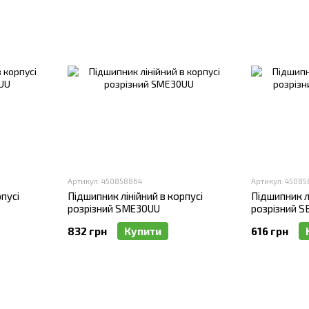
Артикул: 450858864
Артикул: 45085
пусі
Підшипник лінійний в корпусі
Підшипник лі
розрізний SME30UU
розрізний S
832 грн
Купити
616 грн