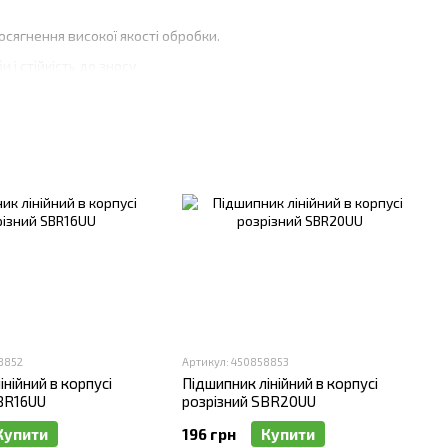
сягнення високої якості обробки.
і стійкість до зносу.
умовах інтенсивного використання.
підшипник та виконувати обслуговування без необхідності
ості, включаючи металообробку, деревообробку, виготовлення
омпонентів, що робить їх ідеальними для професійного
лект CNC?
ибрати оптимальне рішення для ваших потреб.
народним стандартам якості.
8852
Артикул: 450858853
нійний в корпусі
Підшипник лінійний в корпусі
кцію.
SBR16UU
розрізний SBR20UU
опомогу у виборі необхідних комплектуючих.
Купити
196 грн
Купити