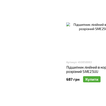
Артикул: 450858863
Підшипник лінійний в кор
розрізний SME25UU
687 грн
Купити