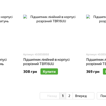
Артикул: 450858868
Артикул: 4508
пусі
Підшипник лінійний в корпусі
Підшипник лі
унь
розрізний TBR16UU
розрізний 
308 грн
Купити
369 грн
Назад
1
2
Вперед
Пок