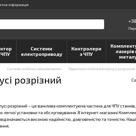
ктна інформація
+38
Пер
Комплект
ктор
Системи
Контролери
лазерів 
 ЧПУ
електроприводу
з ЧПУ
метал
и
Системи лінійних направляючих
Підшипник лінійний в корпусі розрізний
усі розрізний
Со
пусі розрізний – це важлива комплектуюча частина для ЧПУ станків
ю легкої установки та обслуговування. В інтернет-магазині Компле
кі відзначаються високою надійністю, довговічністю та точністю. На
ання.