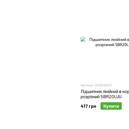
Артикул: 450858859
Підшипник лінійний в кор
розрізний SBR20LUU
417 грн
Купити