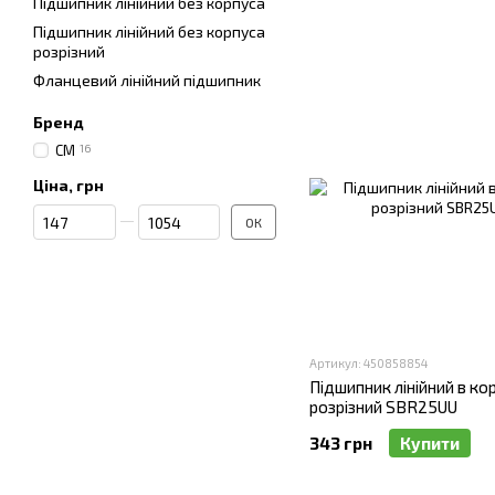
Підшипник лінійний без корпуса
Замовляйте розрізні ліні
Підшипник лінійний без корпуса
розрізний
Фланцевий лінійний підшипник
Бренд
CM
16
Ціна, грн
Від Ціна, грн
До Ціна, грн
ОК
Артикул: 450858854
Підшипник лінійний в кор
розрізний SBR25UU
343 грн
Купити