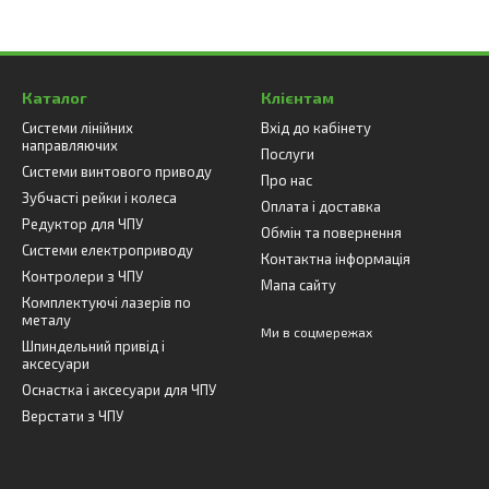
Каталог
Клієнтам
Системи лінійних
Вхід до кабінету
направляючих
Послуги
Системи винтового приводу
Про нас
Зубчасті рейки і колеса
Оплата і доставка
Редуктор для ЧПУ
Обмін та повернення
Системи електроприводу
Контактна інформація
Контролери з ЧПУ
Мапа сайту
Комплектуючі лазерів по
металу
Ми в соцмережах
Шпиндельний привід і
аксесуари
Оснастка і аксесуари для ЧПУ
Верстати з ЧПУ