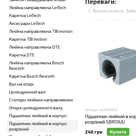
Переваги:
Лінійна направляюча LinTech
Висока точність: Заб
Каретка LinTech
Надійність: Виготовле
Аксесуари LinTech
Довговічність: Стійк
Лінійна направляюча TBI motion
Простота монтажу та
Каретка TBI motion
демонтажу валу.
Лінійна направляюча DTE
Каретка DTE
Застосування:
Лінійна направляюча Bosch
Розрізні лінійні підшипн
Rexroth
пластмас та інші. Вони з
Каретка Bosch Rexroth
використання.
Вал на опорі
Чому обрати роз
Циліндричний вал
Стопори лінійних направляючих
Широкий асортимент: 
Опора циліндричного валу
Якість: Всі наші під
Артикул: 450858850
Підшипник лінійний в корпусі
Підшипник лінійний в кор
Конкурентні ціни: Ми
розрізний SBR10UU
Підшипник лінійний в корпусі
Професійна підтримк
розрізний
246 грн
Купити