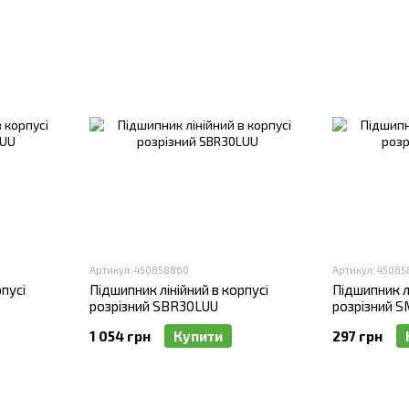
Артикул: 450858860
Артикул: 45085
пусі
Підшипник лінійний в корпусі
Підшипник лі
розрізний SBR30LUU
розрізний 
1 054 грн
Купити
297 грн