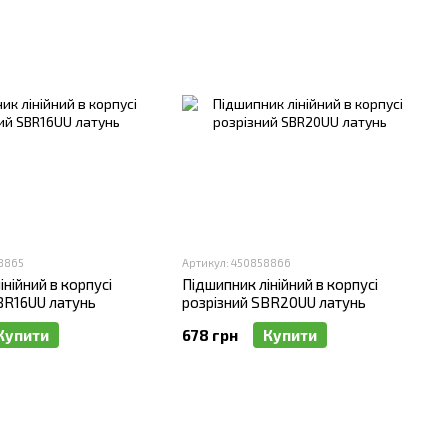
8865
Артикул: 450858866
нійний в корпусі
Підшипник лінійний в корпусі
BR16UU латунь
розрізний SBR20UU латунь
Купити
678 грн
Купити