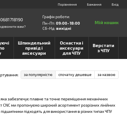
Порівняння
Бажання
Вхід
Графік роботи:
0681718190
Мій кошик
Пн–Пт:
09:00–18:00
едзвонити вам?
Сб–Нд:
вихідні
уючі
Шпиндельний
Оснастка і
Верстати
по
привід і
аксесуари
з ЧПУ
у
аксесуари
для ЧПУ
ртування:
за популярністю
спочатку дешевше
за назвою
, яка забезпечує плавне та точне переміщення механічних
кт CNC ми пропонуємо широкий асортимент розрізних лінійних
ші підшипники підходять для використання в різних типах ЧПУ