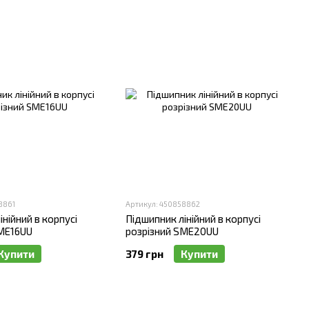
8861
Артикул: 450858862
нійний в корпусі
Підшипник лінійний в корпусі
SME16UU
розрізний SME20UU
Купити
379 грн
Купити