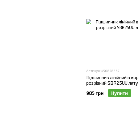
Артикул: 450858867
Підшипник лінійний в кор
розрізний SBR25UU лат
985 грн
Купити