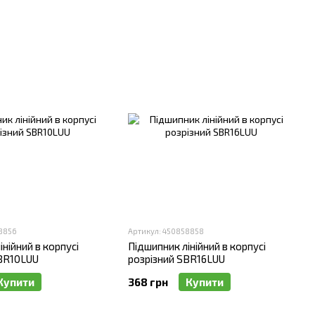
чте своєму обладнанню надійність та точність у роботі.
8856
Артикул: 450858858
нійний в корпусі
Підшипник лінійний в корпусі
SBR10LUU
розрізний SBR16LUU
Купити
368 грн
Купити