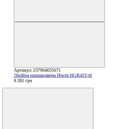
Артикул: 237964655671
Лінійна направляюча Hiwin HGR45T-H
8 281 грн