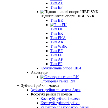
Тип AF
Тип EF
Підшипникові опори ШВП SYK
Тип BK
Тип FK
Тип EK
Тип FKA
Тип AK
Тип WBK
Тип BF
Тип FF
Тип AF
Тип EF
Комбінована опора ШВП
Аксесуари
Стопорная гайка RN
Зубчасті рейки і колеса
Зубчасті рейки та колеса Apex
Косозубі рейки та колеса
Косозубі зубчасті колеса
Косозубі зубчасті рейки
Редуктор для косозубої рейки