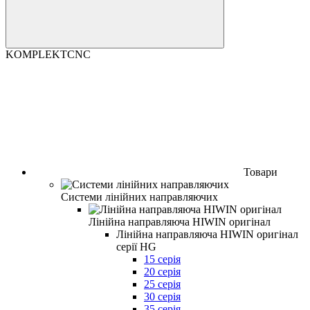
KOMPLEKTCNC
Товари
Системи лінійних направляючих
Лінійна направляюча HIWIN оригінал
Лінійна направляюча HIWIN оригінал
серії HG
15 серія
20 серія
25 серія
30 серія
35 серія