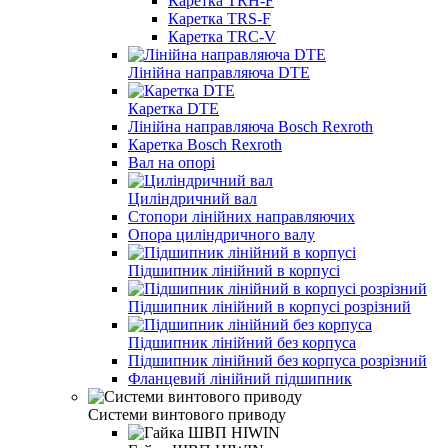
Каретка TRH-F
Каретка TRS-F
Каретка TRC-V
Лінійна направляюча DTE
Каретка DTE
Лінійна направляюча Bosch Rexroth
Каретка Bosch Rexroth
Вал на опорі
Циліндричний вал
Стопори лінійних направляючих
Опора циліндричного валу
Підшипник лінійний в корпусі
Підшипник лінійний в корпусі розрізний
Підшипник лінійний без корпуса
Підшипник лінійний без корпуса розрізний
Фланцевий лінійний підшипник
Системи винтового приводу