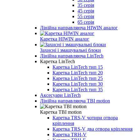
35 серія
45 серія
55 серія
65 серія
Лінійна направляюча HIWIN аналог
Каретка HIWIN аналог
Захисні і змащувальні блоки
Лінійна направляюча LinTech
Каретка LinTech
Каретка LinTech тип 15
Каретка LinTech тип 20
Каретка LinTech тип 25
Каретка LinTech тип 30
Каретка LinTech тип 35
Аксесуари LinTech
Лінійна направляюча TBI motion
Каретка TBI motion
Каретка TRS-V чотири отвора
кріплення
Каретка TRS-V два отвора кріплення
Каретка TRH-V