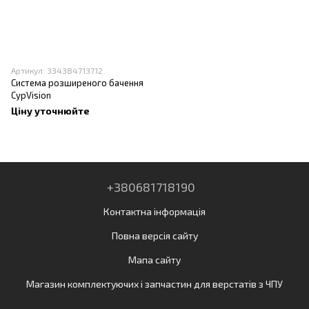
Артикул: 334384713712
Система розширеного бачення
CypVision
Ціну уточнюйте
+380681718190
Контактна інформація
Повна версія сайту
Мапа сайту
Магазин комплектуючих і запчастин для верстатів з ЧПУ