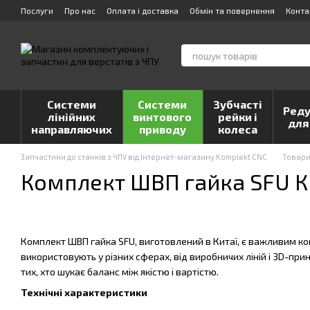
Перейти до основного контенту
Послуги
Про нас
Оплата і доставка
Обмін та повернення
Конта
Системи
Системи
Зубчасті
Реду
лінійних
винтового
рейки і
для
направляючих
приводу
колеса
Запчастини до станків з ЧПУ від Інтернет-магазину Komplekt CNC
Товар
Комплект ШВП гайка SFU К
Комплект ШВП гайка SFU, виготовлений в Китаї, є важливим ко
використовують у різних сферах, від виробничих ліній і 3D-пр
тих, хто шукає баланс між якістю і вартістю.
Технічні характеристики