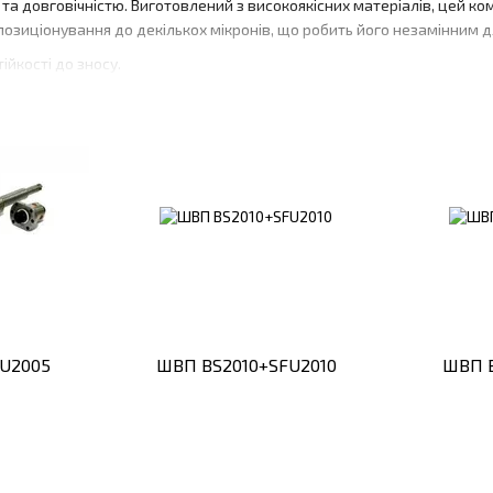
а довговічністю. Виготовлений з високоякісних матеріалів, цей ком
і позиціонування до декількох мікронів, що робить його незамінним 
ійкості до зносу.
я стабільності.
 вибрати найкраще рішення для конкретних потреб.
ання кульок високої точності, які забезпечують рівномірний розпо
а конструкція та оптимальна форма роблять його ідеальним для ви
малим розмірам.
ень.
.
U2005
ШВП BS2010+SFU2010
ШВП 
адійність. Це рішення, яке допомагає зменшити витрати на обслуго
х інтенсивного використання.
поєднанню матеріалів і дизайну.
стих замін.