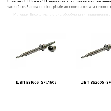
Комплект ШВП гайка SFU відзначається точністю виготовлення т
час роботи. Висока точність різьби дозволяє досягати точност
Матеріал: Високоякісна сталь, оброблена для підвищення ст
Точність різьби: Висока, для мінімізації люфтів і забезпеченн
Розмір і крок різьби: Доступні різні варіанти, що дозволяє
Дизайн і конструкція
Гайка SFU має вдосконалену конструкцію, що включає використ
знизити знос і продовжити термін служби комплекту. Компактн
Компактність: Легка інтеграція в різні механізми завдяки 
Зносостійкість: Підвищена стійкість до механічних пошкодж
Стабільність: Зниження тертя та покращення плавності руху
Переваги використання
ШВП BS1605+SFU1605
ШВП BS2005+SF
Комплект ШВП гайка SFU забезпечує неперевершену точність і н
виготовлення гарантує тривалий термін служби навіть в умова
Ефективність: Висока ефективність завдяки оптимальному 
Довговічність: Тривалий термін служби без необхідності ча