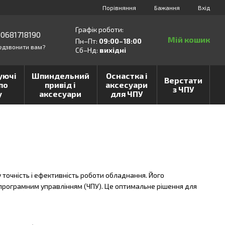
Порівняння
Бажання
Вхід
Графік роботи:
0681718190
Мій кошик
Пн–Пт:
09:00–18:00
едзвонити вам?
Сб–Нд:
вихідні
уючі
Шпиндельний
Оснастка і
Верстати
по
привід і
аксесуари
з ЧПУ
у
аксесуари
для ЧПУ
точність і ефективність роботи обладнання. Його
м програмним управлінням (ЧПУ). Це оптимальне рішення для