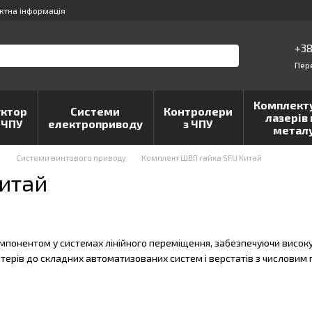
ктна інформація
+38
Пер
Комплект
ктор
Системи
Контролери
лазерів 
 ЧПУ
електроприводу
з ЧПУ
метал
и
Системи винтового приводу
Комплект ШВП гайка SFU Китай
итай
мпонентом у системах лінійного переміщення, забезпечуючи високу 
интерів до складних автоматизованих систем і верстатів з числови