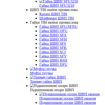
Гайка ШВП SFU3210
ШВП TBI motion промислова
Катані ШВП TBI
Шліфовані ШВП TBI
Гайки TBI motion промислова
Гайка ШВП SFU/SFNU
Гайка ШВП OFU
Гайка ШВП SFA
Гайка ШВП SFH
Гайка ШВП SFS
Гайка ШВП SFK
Гайка ШВП SCI
Гайка ШВП SFV
Гайка ШВП BSH
Гайка ШВП DFU
Муфта гнучка
Тримач гайки ШВП
Підшипникові опори ШВП
Підшипникові опори ШВП економ
Підшипникові опори ШВП економ