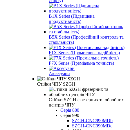
старту)
B1X Series (Підвищена
продуктивність)
B5X Series (Професійний контроль та
стабільність)
F1X Series (Промислова надійність)
F7X Series (Преміальна точність)
Аксесуари
Стійки ЧПУ SZGH
Стійки SZGH фрезерних та обробних
центрів ЧПУ
Серія 880
Серія 990
SZGH-CNC990MDb
SZGH-CNC990MDc