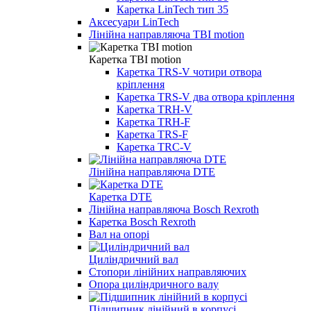
Каретка LinTech тип 35
Аксесуари LinTech
Лінійна направляюча TBI motion
Каретка TBI motion
Каретка TRS-V чотири отвора
кріплення
Каретка TRS-V два отвора кріплення
Каретка TRH-V
Каретка TRH-F
Каретка TRS-F
Каретка TRC-V
Лінійна направляюча DTE
Каретка DTE
Лінійна направляюча Bosch Rexroth
Каретка Bosch Rexroth
Вал на опорі
Циліндричний вал
Стопори лінійних направляючих
Опора циліндричного валу
Підшипник лінійний в корпусі