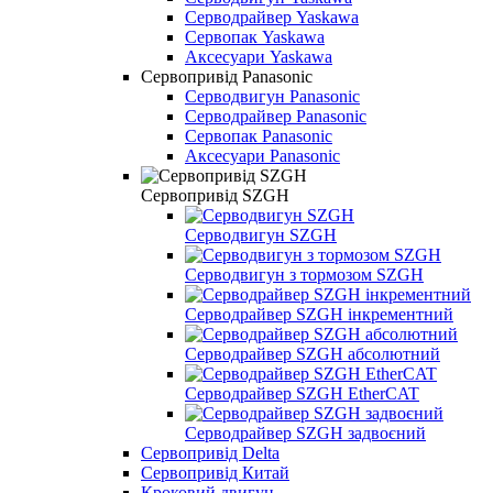
Серводрайвер Yaskawa
Сервопак Yaskawa
Аксесуари Yaskawa
Сервопривід Panasonic
Серводвигун Panasonic
Серводрайвер Panasonic
Сервопак Panasonic
Аксесуари Panasonic
Сервопривід SZGH
Серводвигун SZGH
Серводвигун з тормозом SZGH
Серводрайвер SZGH інкрементний
Серводрайвер SZGH абсолютний
Серводрайвер SZGH EtherCAT
Серводрайвер SZGH задвоєний
Сервопривід Delta
Сервопривід Китай
Кроковий двигун