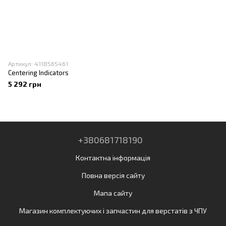
Артикул: 4118565461
Centering Indicators
5 292 грн
+380681718190
Контактна інформація
Повна версія сайту
Мапа сайту
Магазин комплектуючих і запчастин для верстатів з ЧПУ