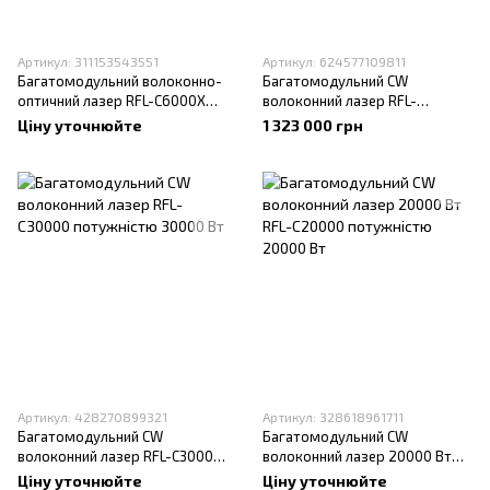
Артикул: 311153543551
Артикул: 624577109811
Багатомодульний волоконно-
Багатомодульний CW
оптичний лазер RFL-C6000X
волоконний лазер RFL-
потужністю 6000 Вт
C12000X потужністю 12000 Вт
Ціну уточнюйте
1 323 000 грн
Артикул: 428270899321
Артикул: 328618961711
Багатомодульний CW
Багатомодульний CW
волоконний лазер RFL-C30000
волоконний лазер 20000 Вт
потужністю 30000 Вт
RFL-C20000 потужністю 20000
Ціну уточнюйте
Ціну уточнюйте