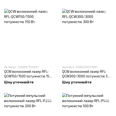
Вт
Артикул: 228831755851
Артикул: 938630607961
QCW волоконний лазер RFL-
QCW волоконний лазер RFL-
QCW150/1500 потужністю 150
QCW300/3000 потужністю 300
Вт
Вт
Ціну уточнюйте
Ціну уточнюйте