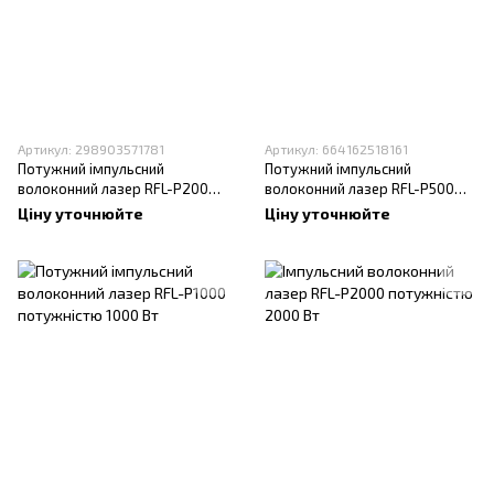
Артикул: 298903571781
Артикул: 664162518161
Потужний імпульсний
Потужний імпульсний
волоконний лазер RFL-P200
волоконний лазер RFL-P500
потужністю 200 Вт
потужністю 500 Вт
Ціну уточнюйте
Ціну уточнюйте