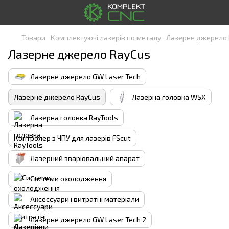
Товари
Комплектуючі лазерів по металу
Лазерне джерело 
Лазерне джерело RayCus
Лазерне джерело GW Laser Tech
Лазерне джерело RayCus
Лазерна головка WSX
Лазерна головка RayTools
Контролер з ЧПУ для лазерів FScut
Лазерний зварювальний апарат
Системи охолодження
Аксессуари і витратні матеріали
Лазерне джерело GW Laser Tech 2