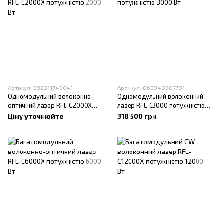
Артикул: 592811749041
Артикул: 863840307781
Одномодульний волоконно-
Одномодульний волоконний
оптичний лазер RFL-C2000X
лазер RFL-C3000 потужністю
потужністю 2000 Вт
3000 Вт
Ціну уточнюйте
318 500 грн