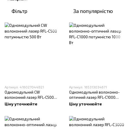
Фільтр
За популярністю
Артикул: 416027044821
Артикул: 165313034671
Одномодульний CW
Одномодульний волоконно-
волоконний лазер RFL-C500
оптичний лазер RFL-C1000
потужныстю 500 Вт
потужністю 1000 Вт
Ціну уточнюйте
Ціну уточнюйте