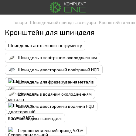
Товари
Шпиндельний привід і аксесуари
Кронштейн для ш
Кронштейн для шпинделя
Шпиндель з автозміною інструменту
Шпиндель з повітряним охолодженням
Шпиндель двосторонній повітряний HQD
Шпиндель для фрезерування металів
Шпиндель з водяним охолодженням
Шпиндель двосторонній водяний HQD
Високошвидкісні шпинделі
Сервошпиндельний привід SZGH