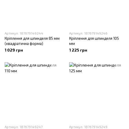
Артикул: 187679149244
Артикул: 187679149246
Кріплення для шпинделя 85 мм
Кріплення для шпинделя 105
(квадратична форма)
мм
1 029 грн
1 225 грн
Артикул: 187679149247
Артикул: 187679149249