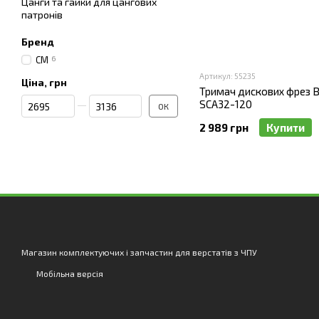
Цанги та гайки для цангових
патронів
Бренд
CM
6
Артикул: 55235
Ціна, грн
Тримач дискових фрез 
Від Ціна, грн
До Ціна, грн
SCA32-120
ОК
2 989 грн
Купити
Магазин комплектуючих і запчастин для верстатів з ЧПУ
Мобільна версія