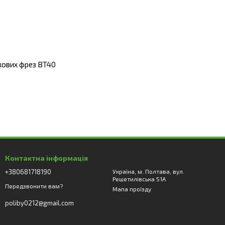
кових фрез BT40
Контактна інформація
+380681718190
Україна, м. Полтава, вул.
Решетилівська 51А
Передзвонити вам?
Мапа проїзду
poliby0212@gmail.com