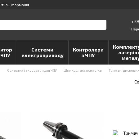
ктна інформація
+38
Пер
Комплект
ктор
Системи
Контролери
лазерів 
 ЧПУ
електроприводу
з ЧПУ
метал
и
Оснастка і аксесуари для ЧПУ
Шпиндельна оснастка
Тримачі дискови
Со