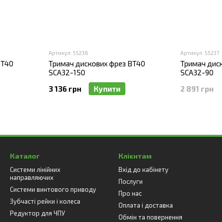
Артикул: 55236
Артикул: 55237
BT40
Тримач дискових фрез BT40
Тримач дис
SCA32-150
SCA32-90
3 136 грн
Купити
2 891 грн
Каталог
Клієнтам
Системи лінійних
Вхід до кабінету
направляючих
Послуги
Системи винтового приводу
Про нас
Зубчасті рейки і колеса
Оплата і доставка
Редуктор для ЧПУ
Обмін та повернення