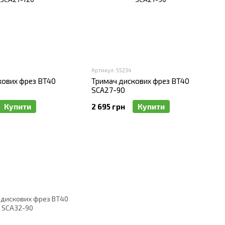
Артикул: 55234
кових фрез BT40
Тримач дискових фрез BT40
SCA27-90
Купити
2 695 грн
Купити