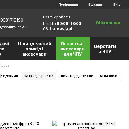
Порівняння
Бажання
Вхід
Графік роботи:
0681718190
Мій кошик
Пн–Пт:
09:00–18:00
едзвонити вам?
Сб–Нд:
вихідні
уючі
Шпиндельний
Оснастка і
Верстати
по
привід і
аксесуари
з ЧПУ
у
аксесуари
для ЧПУ
х фрез
ртування:
за популярністю
спочатку дешевше
за назвою