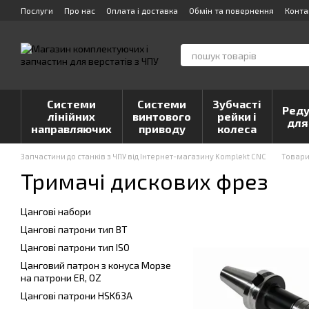
Перейти до основного контенту
Послуги
Про нас
Оплата і доставка
Обмін та повернення
Конта
Системи
Системи
Зубчасті
Реду
лінійних
винтового
рейки і
для
направляючих
приводу
колеса
Запчастини до станків з ЧПУ від Інтернет-магазину Komplekt CNC
Товар
Тримачі дискових фрез
Цангові набори
Цангові патрони тип BT
Цангові патрони тип ISO
Цанговий патрон з конуса Морзе
на патрони ER, OZ
Цангові патрони HSK63A