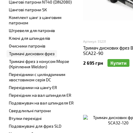
Цангові патрони NT40 (DIN2080)
Цангові патрони SK
Комплект цанг з цанговим
патроном
Штревеля для патронів
Ключі для шпинделів
Артикул: 55231
Очисники патронів
Тримач дискових фрез 
SCA22-90
Тримачі дискових фрез
Тримачі фрез з конусом Морзе
2 695 грн
Купити
(Кріплення Weldon)
Перехідники с циліндричним
хвостовиком серія DC
Перехідники на цангу ER
Перехідник на вал шпинделя ER
Подовжувач на вал шпинделя ER
Свердлильні патрони
Втулки перехідні
Подовжувачі для фрез SLD