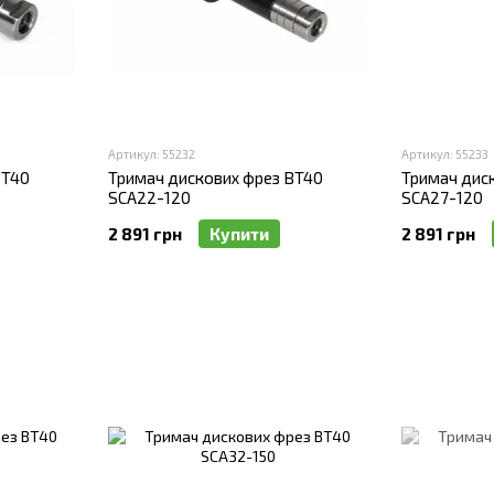
Артикул: 55232
Артикул: 55233
BT40
Тримач дискових фрез BT40
Тримач дис
SCA22-120
SCA27-120
2 891 грн
Купити
2 891 грн