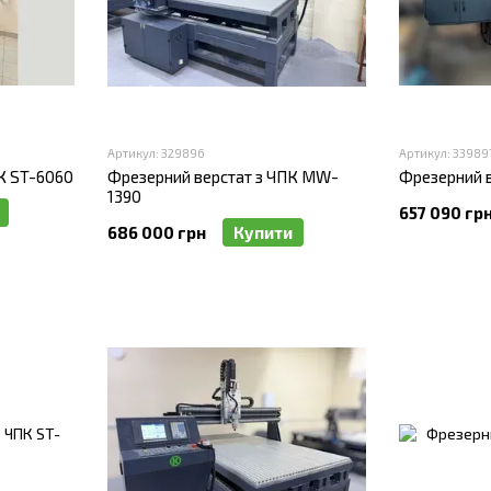
Артикул: 329896
Артикул: 33989
К ST-6060
Фрезерний верстат з ЧПК MW-
Фрезерний в
1390
657 090 гр
686 000 грн
Купити