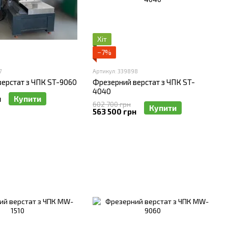
Хіт
−7%
7
Артикул: 339898
ерстат з ЧПК ST-9060
Фрезерний верстат з ЧПК ST-
4040
н
Купити
602 700 грн
Купити
563 500 грн