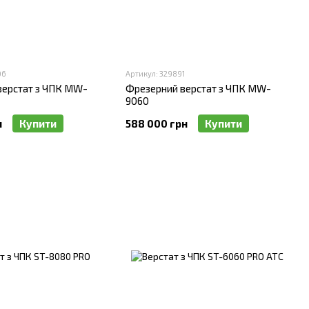
06
Артикул: 329891
верстат з ЧПК MW-
Фрезерний верстат з ЧПК MW-
9060
н
Купити
588 000 грн
Купити