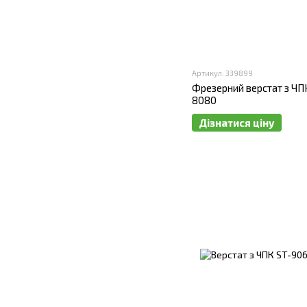
Артикул: 339899
Фрезерний верстат з ЧП
8080
Дізнатися ціну