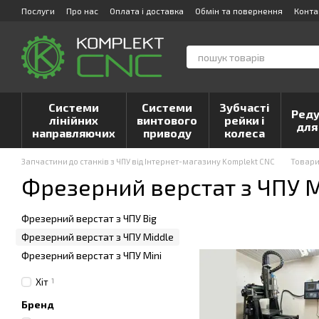
Перейти до основного контенту
Послуги
Про нас
Оплата і доставка
Обмін та повернення
Конта
Системи
Системи
Зубчасті
Реду
лінійних
винтового
рейки і
для
направляючих
приводу
колеса
Запчастини до станків з ЧПУ від Інтернет-магазину Komplekt CNC
Товар
Фрезерний верстат з ЧПУ M
Фрезерний верстат з ЧПУ Big
Фрезерний верстат з ЧПУ Middle
Фрезерний верстат з ЧПУ Mini
Хіт
1
Бренд