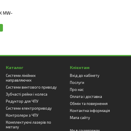
ПК MW-
Каталог
Клієнтам
Системи лінійних
Вхід до кабінету
направляючих
Послуги
Системи винтового приводу
Про нас
Зубчасті рейки і колеса
Оплата і доставка
Редуктор для ЧПУ
Обмін та повернення
Системи електроприводу
Контактна інформація
Контролери з ЧПУ
Мапа сайту
Комплектуючі лазерів по
металу
Ми в соцмережах