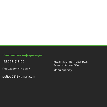
Контактна інформація
+380681718190
Україна, м. Полтава, вул.
Решетилівська 51А
Передзвонити вам?
Мапа проїзду
poliby0212@gmail.com