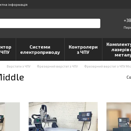
ктна інформація
+38
Пер
Комплект
ктор
Системи
Контролери
лазерів 
 ЧПУ
електроприводу
з ЧПУ
метал
и
Верстати з ЧПУ
Фрезерний верстат з ЧПУ
Фрезерний верстат з ЧПУ Mi
iddle
Со