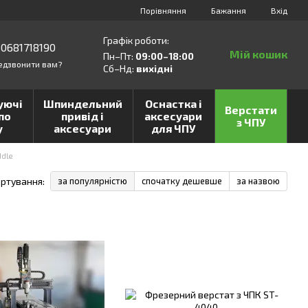
Порівняння
Бажання
Вхід
Графік роботи:
0681718190
Мій кошик
Пн–Пт:
09:00–18:00
едзвонити вам?
Сб–Нд:
вихідні
уючі
Шпиндельний
Оснастка і
Верстати
по
привід і
аксесуари
з ЧПУ
у
аксесуари
для ЧПУ
ddle
ртування:
за популярністю
спочатку дешевше
за назвою