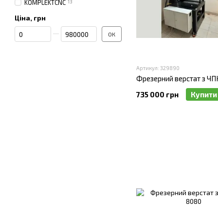
KOMPLEKTCNC
13
Ціна, грн
Від Ціна, грн
До Ціна, грн
ОК
Артикул: 329890
Фрезерний верстат з ЧП
735 000 грн
Купити