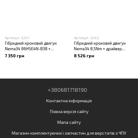
Артикул: 3241
Артикул: 3242
Гібридний кроковий двигун
Гібридний кроковий двигун
Nema34 86HSE4N-B38 +
Nema34 8,5Nm + драйвер
драйвер HBS86H
HBS86H
7 350 грн
8 526 грн
+380681718190
Контактна інформація
Повна версія сайту
Мапа сайту
Магазин комплектуючих і запчастин для верстатів з ЧПУ