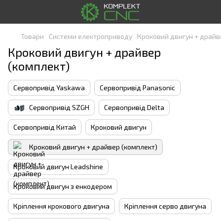
Товари
Системи електроприводу
Кроковий двигун + драйв
Кроковий двигун + драйвер
(комплект)
Сервопривід Yaskawa
Сервопривід Panasonic
Сервопривід SZGH
Сервопривід Delta
Сервопривід Китай
Кроковий двигун
Кроковий двигун + драйвер (комплект)
Кроковий двигун Leadshine
Кроковий двигун з енкодером
Кріплення крокового двигуна
Кріплення серво двигуна