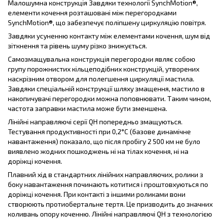
Малошумна конструкція Завдяки технології SynchMotion®,
елементи кочення розташовані між перегородками
SynchMotion®, що забезпечує поліпшену циркуляцію повітря.
Завдяки усуненню контакту між елементами кочення, шум від
зіткнення та рівень шуму різко знижується.
Самозмащувальна конструкція перегородки являє собою
групу порожнистих кільцеподібних конструкцій, утворених
наскрізним отвором для полегшення циркуляції мастила.
Завдяки спеціальній конструкції шляху змащення, мастило в
накопичувачі перегородки можна поповнювати. Таким чином,
частота заправки мастила може бути зменшена.
Лінійні направляючі серії QH попередньо змащуються.
Тестування продуктивності при 0,2°C (базове динамічне
навантаження) показало, що після пробігу 2 500 км не було
виявлено жодних пошкоджень ні на тілах кочення, ні на
доріжці кочення.
Плавний хід в стандартних лінійних направляючих, ролики з
боку навантаження починають котитися і проштовхуються по
доріжці кочення. При контакті з іншими роликами вони
створюють протиобертальне тертя. Це призводить до значних
коливань опору коченню. Лінійні направляючі QH з технологією