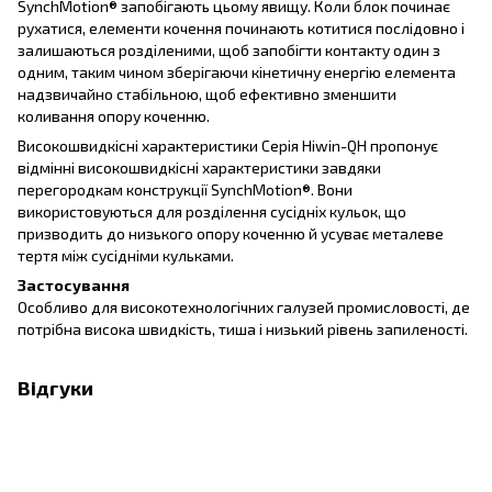
SynchMotion® запобігають цьому явищу. Коли блок починає
рухатися, елементи кочення починають котитися послідовно і
залишаються розділеними, щоб запобігти контакту один з
одним, таким чином зберігаючи кінетичну енергію елемента
надзвичайно стабільною, щоб ефективно зменшити
коливання опору коченню.
Високошвидкісні характеристики Серія Hiwin-QH пропонує
відмінні високошвидкісні характеристики завдяки
перегородкам конструкції SynchMotion®. Вони
використовуються для розділення сусідніх кульок, що
призводить до низького опору коченню й усуває металеве
тертя між сусідніми кульками.
Застосування
Особливо для високотехнологічних галузей промисловості, де
потрібна висока швидкість, тиша і низький рівень запиленості.
Відгуки