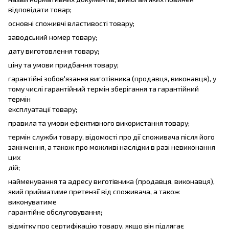
відповідати товар;
основні споживчі властивості товару;
заводський номер товару;
дату виготовлення товару;
ціну та умови придбання товару;
гарантійні зобов'язання виготівника (продавця, виконавця), у
тому числі гарантійний термін зберігання та гарантійний
термін
експлуатації товару;
правила та умови ефективного використання товару;
термін служби товару, відомості про дії споживача після його
закінчення, а також про можливі наслідки в разі невиконання
цих
дій;
найменування та адресу виготівника (продавця, виконавця),
який прийматиме претензії від споживача, а також
виконуватиме
гарантійне обслуговування;
відмітку про сертифікацію товару, якщо він підлягає