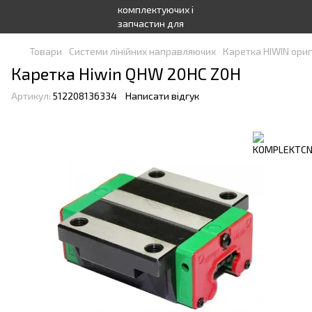
Товари
Системи лінійних направляючих
Каретка HIWIN ориг
Каретка Hiwin QHW 20HC Z0H
Артикул:
512208136334
Написати відгук