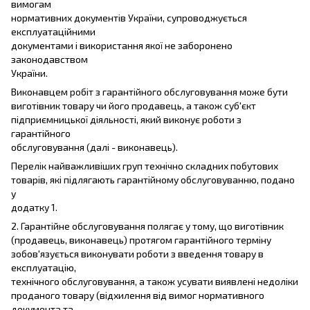
вимогам
нормативних документів України, супроводжується
експлуатаційними
документами і використання якої не заборонено
законодавством
України.
Виконавцем робіт з гарантійного обслуговування може бути
виготівник товару чи його продавець, а також суб'єкт
підприємницької діяльності, який виконує роботи з
гарантійного
обслуговування (далі - виконавець).
Перелік найважливіших груп технічно складних побутових
товарів, які підлягають гарантійному обслуговуванню, подано
у
додатку 1.
2. Гарантійне обслуговування полягає у тому, що виготівник
(продавець, виконавець) протягом гарантійного терміну
зобов'язується виконувати роботи з введення товару в
експлуатацію,
технічного обслуговування, а також усувати виявлені недоліки
проданого товару (відхилення від вимог нормативного
документа та