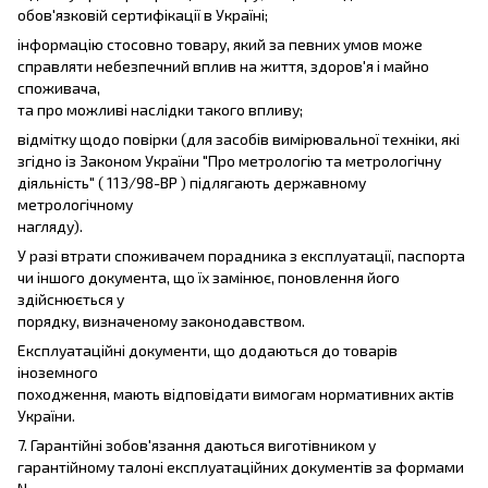
обов'язковій сертифікації в Україні;
інформацію стосовно товару, який за певних умов може
справляти небезпечний вплив на життя, здоров'я і майно
споживача,
та про можливі наслідки такого впливу;
відмітку щодо повірки (для засобів вимірювальної техніки, які
згідно із Законом України "Про метрологію та метрологічну
діяльність" ( 113/98-ВР ) підлягають державному
метрологічному
нагляду).
У разі втрати споживачем порадника з експлуатації, паспорта
чи іншого документа, що їх замінює, поновлення його
здійснюється у
порядку, визначеному законодавством.
Експлуатаційні документи, що додаються до товарів
іноземного
походження, мають відповідати вимогам нормативних актів
України.
7. Гарантійні зобов'язання даються виготівником у
гарантійному талоні експлуатаційних документів за формами