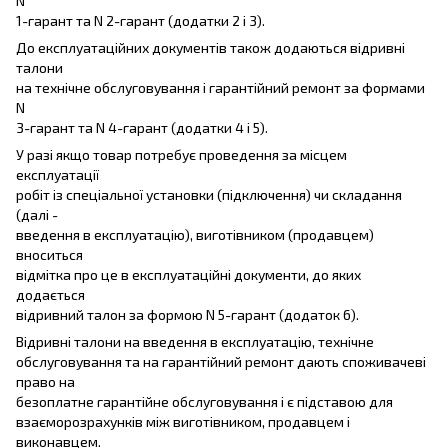
N
1-гарант та N 2-гарант (додатки 2 і 3).
До експлуатаційних документів також додаються відривні
талони
на технічне обслуговування і гарантійний ремонт за формами
N
3-гарант та N 4-гарант (додатки 4 і 5).
У разі якщо товар потребує проведення за місцем
експлуатації
робіт із спеціальної установки (підключення) чи складання
(далі -
введення в експлуатацію), виготівником (продавцем)
вноситься
відмітка про це в експлуатаційні документи, до яких
додається
відривний талон за формою N 5-гарант (додаток 6).
Відривні талони на введення в експлуатацію, технічне
обслуговування та на гарантійний ремонт дають споживачеві
право на
безоплатне гарантійне обслуговування і є підставою для
взаєморозрахунків між виготівником, продавцем і
виконавцем.