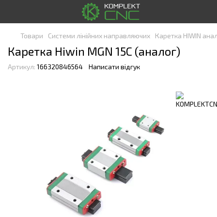
Товари
Системи лінійних направляючих
Каретка HIWIN ана
Каретка Hiwin MGN 15C (аналог)
Артикул:
166320846564
Написати відгук