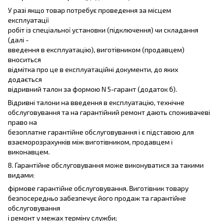
У разі якщо товар потребує проведення за місцем
експлуатації
робіт із спеціальної установки (підключення) чи складання
(далі -
введення в експлуатацію), виготівником (продавцем)
вноситься
відмітка про це в експлуатаційні документи, до яких
додається
відривний талон за формою N 5-гарант (додаток 6).
Відривні талони на введення в експлуатацію, технічне
обслуговування та на гарантійний ремонт дають споживачеві
право на
безоплатне гарантійне обслуговування і є підставою для
взаєморозрахунків між виготівником, продавцем і
виконавцем.
8. Гарантійне обслуговування може виконуватися за такими
видами:
фірмове гарантійне обслуговування. Виготівник товару
безпосередньо забезпечує його продаж та гарантійне
обслуговування
і ремонт у межах терміну служби;