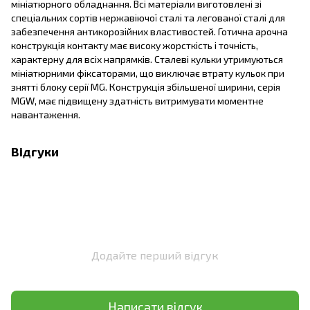
мініатюрного обладнання. Всі матеріали виготовлені зі
спеціальних сортів нержавіючої сталі та легованої сталі для
забезпечення антикорозійних властивостей. Готична арочна
конструкція контакту має високу жорсткість і точність,
характерну для всіх напрямків. Сталеві кульки утримуються
мініатюрними фіксаторами, що виключає втрату кульок при
знятті блоку серії MG. Конструкція збільшеної ширини, серія
MGW, має підвищену здатність витримувати моментне
навантаження.
Відгуки
Додайте перший відгук
Написати відгук