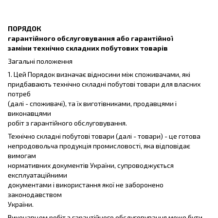
ПОРЯДОК
гарантійного обслуговування або гарантійної
заміни технічно складних побутових товарів
Загальні положення
1. Цей Порядок визначає відносини між споживачами, які
придбавають технічно складні побутові товари для власних
потреб
(далі - споживачі), та їх виготівниками, продавцями і
виконавцями
робіт з гарантійного обслуговування.
Технічно складні побутові товари (далі - товари) - це готова
непродовольча продукція промисловості, яка відповідає
вимогам
нормативних документів України, супроводжується
експлуатаційними
документами і використання якої не заборонено
законодавством
України.
Виконавцем робіт з гарантійного обслуговування може бути