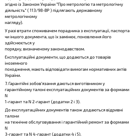
згідно із Законом України "Про метрологію та метрологічну
діяльність" ( 113/98-ВР ) підлягають державному
метрологічному
нагляду).
У разі втрати споживачем порадника з експлуатації, паспорта
чи іншого документа, що їх замінює, поновлення його
здійснюється у
порядку, визначеному законодавством.
Експлуатаційні документи, що додаються до товарів
іноземного
походження, мають відповідати вимогам нормативних актів
України.
7. Гарантійні зобов'язання даються виготівником у
гарантійному талоні експлуатаційних документів за формами
N
1-гарант та N 2-гарант (додатки 2 і 3).
До експлуатаційних документів також додаються відривні
талони
на технічне обслуговування і гарантійний ремонт за формами
N
3-гарант та N 4-гарант (додатки 4 і 5).