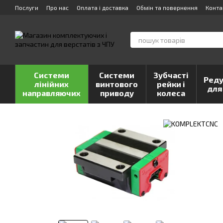
Перейти до основного контенту
Послуги
Про нас
Оплата і доставка
Обмін та повернення
Конта
Системи
Системи
Зубчасті
Реду
лінійних
винтового
рейки і
для
направляючих
приводу
колеса