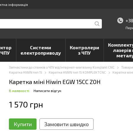
ктна інформація
+38
Пер
Комплект
ктор
Системи
Контролери
лазерів 
 ЧПУ
електроприводу
з ЧПУ
метал
Запчастини до станків з ЧПУ від Інтернет-магазину Komplekt CNC
Товар
Каретка HIWIN тип 15
Каретка HIWIN тип 15 KOMPLEKTCNC
Каретка міні
Каретка міні Hiwin EGW 15CC Z0H
В наявності
Написати відгук
1 570 грн
Купити
Замовити швидко