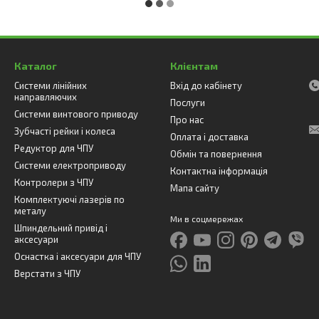
Каталог
Клієнтам
Системи лінійних
Вхід до кабінету
направляючих
Послуги
Системи винтового приводу
Про нас
Зубчасті рейки і колеса
Оплата і доставка
Редуктор для ЧПУ
Обмін та повернення
Системи електроприводу
Контактна інформація
Контролери з ЧПУ
Мапа сайту
Комплектуючі лазерів по
металу
Ми в соцмережах
Шпиндельний привід і
аксесуари
Оснастка і аксесуари для ЧПУ
Верстати з ЧПУ