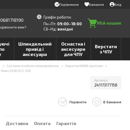
Порівняння
Бажання
Вхід
Графік роботи:
0681718190
Мій кошик
Пн–Пт:
09:00–18:00
едзвонити вам?
Сб–Нд:
вихідні
уючі
Шпиндельний
Оснастка і
Верстати
по
привід і
аксесуари
з ЧПУ
у
аксесуари
для ЧПУ
и
Системи лінійних направляючих
Каретка HIWIN оригінал
 Hiwin EGW 15CC Z0H
Артикул
241173177158
Порівняти
В бажання
Доставка
Оплата
Гарантія