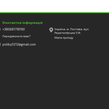
Контактна інформація
+380681718190
Україна, м. Полтава, вул.
Решетилівська 51А
Передзвонити вам?
Мапа проїзду
poliby0212@gmail.com