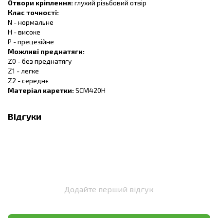
Отвори кріплення:
глухий різьбовий отвір
Клас точності:
N - нормальне
H - високе
P - прецезійне
Можливі преднатяги:
Z0 - без преднатягу
Z1 - легке
Z2 - середнє
Матеріал каретки:
SCM420H
Відгуки
Додайте перший відгук