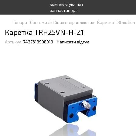
Товари
Системи лінійних направляючих
Каретка TBI motion
Каретка TRH25VN-H-Z1
Артикул:
7437613908019
Написати відгук