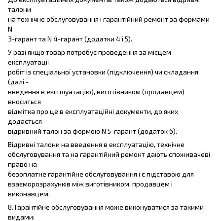
талони
на технічне обслуговування і гарантійний ремонт за формами
N
3-гарант та N 4-гарант (додатки 4 і 5).
У разі якщо товар потребує проведення за місцем
експлуатації
робіт із спеціальної установки (підключення) чи складання
(далі -
введення в експлуатацію), виготівником (продавцем)
вноситься
відмітка про це в експлуатаційні документи, до яких
додається
відривний талон за формою N 5-гарант (додаток 6).
Відривні талони на введення в експлуатацію, технічне
обслуговування та на гарантійний ремонт дають споживачеві
право на
безоплатне гарантійне обслуговування і є підставою для
взаєморозрахунків між виготівником, продавцем і
виконавцем.
8. Гарантійне обслуговування може виконуватися за такими
видами: