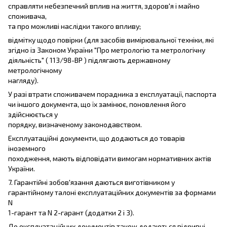
справляти небезпечний вплив на життя, здоров'я і майно
споживача,
та про можливі наслідки такого впливу;
відмітку щодо повірки (для засобів вимірювальної техніки, які
згідно із Законом України "Про метрологію та метрологічну
діяльність" ( 113/98-ВР ) підлягають державному
метрологічному
нагляду).
У разі втрати споживачем порадника з експлуатації, паспорта
чи іншого документа, що їх замінює, поновлення його
здійснюється у
порядку, визначеному законодавством.
Експлуатаційні документи, що додаються до товарів
іноземного
походження, мають відповідати вимогам нормативних актів
України.
7. Гарантійні зобов'язання даються виготівником у
гарантійному талоні експлуатаційних документів за формами
N
1-гарант та N 2-гарант (додатки 2 і 3).
До експлуатаційних документів також додаються відривні