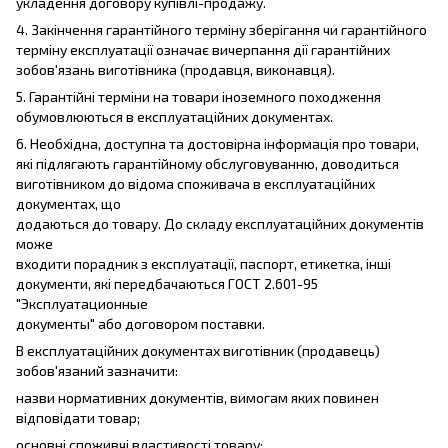
укладення договору купівлі-продажу.
4. Закінчення гарантійного терміну зберігання чи гарантійного
терміну експлуатації означає вичерпання дії гарантійних
зобов'язань виготівника (продавця, виконавця).
5. Гарантійні терміни на товари іноземного походження
обумовлюються в експлуатаційних документах.
6. Необхідна, доступна та достовірна інформація про товари,
які підлягають гарантійному обслуговуванню, доводиться
виготівником до відома споживача в експлуатаційних
документах, що
додаються до товару. До складу експлуатаційних документів
може
входити порадник з експлуатації, паспорт, етикетка, інші
документи, які передбачаються ГОСТ 2.601-95
"Эксплуатационные
документы" або договором поставки.
В експлуатаційних документах виготівник (продавець)
зобов'язаний зазначити:
назви нормативних документів, вимогам яких повинен
відповідати товар;
основні споживчі властивості товару;