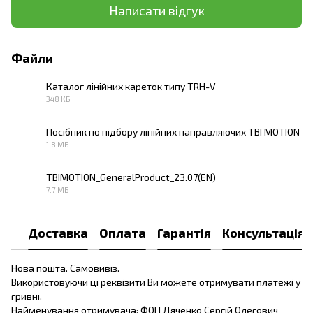
Написати відгук
Файли
Каталог лінійних кареток типу TRH-V
348 КБ
PDF
Посібник по підбору лінійних направляючих TBI MOTION
1.8 МБ
PDF
TBIMOTION_GeneralProduct_23.07(EN)
7.7 МБ
PDF
Доставка
Оплата
Гарантія
Консультація
Нова пошта. Самовивіз.
Використовуючи ці реквізити Ви можете отримувати платежі у
гривні.
Найменування отримувача: ФОП Дяченко Сергій Олегович