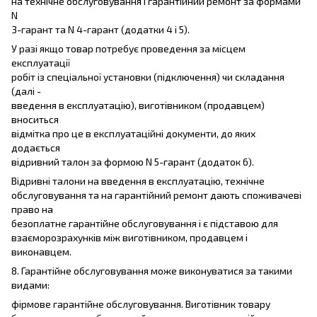
на технічне обслуговування і гарантійний ремонт за формами
N
3-гарант та N 4-гарант (додатки 4 і 5).
У разі якщо товар потребує проведення за місцем
експлуатації
робіт із спеціальної установки (підключення) чи складання
(далі -
введення в експлуатацію), виготівником (продавцем)
вноситься
відмітка про це в експлуатаційні документи, до яких
додається
відривний талон за формою N 5-гарант (додаток 6).
Відривні талони на введення в експлуатацію, технічне
обслуговування та на гарантійний ремонт дають споживачеві
право на
безоплатне гарантійне обслуговування і є підставою для
взаєморозрахунків між виготівником, продавцем і
виконавцем.
8. Гарантійне обслуговування може виконуватися за такими
видами:
фірмове гарантійне обслуговування. Виготівник товару