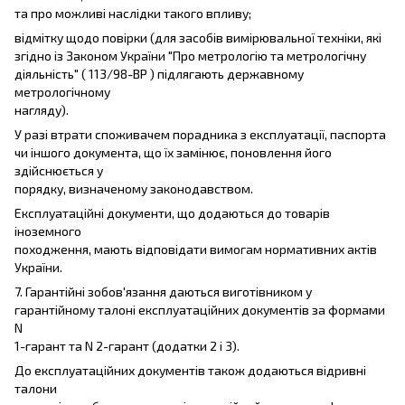
та про можливі наслідки такого впливу;
відмітку щодо повірки (для засобів вимірювальної техніки, які
згідно із Законом України "Про метрологію та метрологічну
діяльність" ( 113/98-ВР ) підлягають державному
метрологічному
нагляду).
У разі втрати споживачем порадника з експлуатації, паспорта
чи іншого документа, що їх замінює, поновлення його
здійснюється у
порядку, визначеному законодавством.
Експлуатаційні документи, що додаються до товарів
іноземного
походження, мають відповідати вимогам нормативних актів
України.
7. Гарантійні зобов'язання даються виготівником у
гарантійному талоні експлуатаційних документів за формами
N
1-гарант та N 2-гарант (додатки 2 і 3).
До експлуатаційних документів також додаються відривні
талони