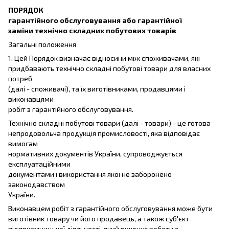
ПОРЯДОК
гарантійного обслуговування або гарантійної
заміни технічно складних побутових товарів
Загальні положення
1. Цей Порядок визначає відносини між споживачами, які
придбавають технічно складні побутові товари для власних
потреб
(далі - споживачі), та їх виготівниками, продавцями і
виконавцями
робіт з гарантійного обслуговування.
Технічно складні побутові товари (далі - товари) - це готова
непродовольча продукція промисловості, яка відповідає
вимогам
нормативних документів України, супроводжується
експлуатаційними
документами і використання якої не заборонено
законодавством
України.
Виконавцем робіт з гарантійного обслуговування може бути
виготівник товару чи його продавець, а також суб'єкт
підприємницької діяльності, який виконує роботи з