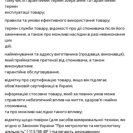
тому числі гарантійний термін зберігання та гарантійний
термін
експлуатації товару;
правила та умови ефективного використання товару;
термін служби товару, відомості про дії споживача після його
закінчення, а також про можливі наслідки в разі невиконання
цих
дій;
найменування та адресу виготівника (продавця, виконавця),
який прийматиме претензії від споживача, а також
виконуватиме
гарантійне обслуговування;
відмітку про сертифікацію товару, якщо він підлягає
обов'язковій сертифікації в Україні;
інформацію стосовно товару, який за певних умов може
справляти небезпечний вплив на життя, здоров'я і майно
споживача,
та про можливі наслідки такого впливу;
відмітку щодо повірки (для засобів вимірювальної техніки, які
згідно із Законом України "Про метрологію та метрологічну
діяльність" ( 113/98-ВР ) підлягають державному