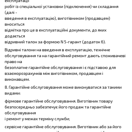
експлуатації
робіт із спеціальної установки (підключення) чи складання
(далі -
введення в експлуатацію), виготівником (продавцем)
вноситься
відмітка про це в експлуатаційні документи, до яких
додається
відривний талон за формою N 5-гарант (додаток 6).
Відривні талони на введення в експлуатацію, технічне
обслуговування та на гарантійний ремонт дають споживачеві
право на
безоплатне гарантійне обслуговування і є підставою для
взаєморозрахунків між виготівником, продавцем і
виконавцем.
8. Гарантійне обслуговування може виконуватися за такими
видами:
фірмове гарантійне обслуговування. Виготівник товару
безпосередньо забезпечує його продаж та гарантійне
обслуговування
і ремонт у межах терміну служби;
сервісне гарантійне обслуговування. Виготівник або за його