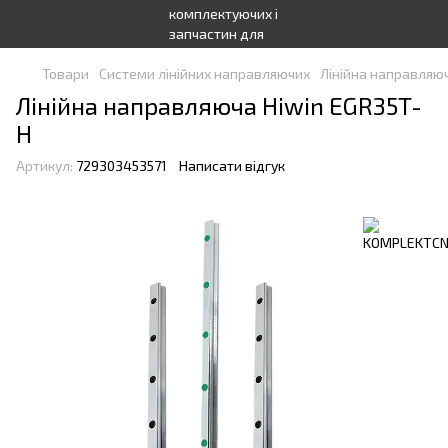
Товари
Системи лінійних направляючих
Лінійна направляюч
Лінійна направляюча Hiwin EGR35T-
H
Артикул:
729303453571
Написати відгук