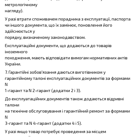
метрологічному
нагляду).
У разі втрати споживачем порадника з експлуатації, паспорта
чи іншого документа, що їх замінює, поновлення його
здійснюється у
порядку, визначеному законодавством.
Експлуатаційні документи, що додаються до товарів
іноземного
походження, мають відповідати вимогам нормативних актів
України.
7. Гарантійні зобов'язання даються виготівником у
гарантійному талоні експлуатаційних документів за формами
N
1-гарант та N 2-гарант (додатки 2 і 3).
До експлуатаційних документів також додаються відривні
талони
на технічне обслуговування і гарантійний ремонт за формами
N
3-гарант та N 4-гарант (додатки 4 і 5).
У разі якщо товар потребує проведення за місцем