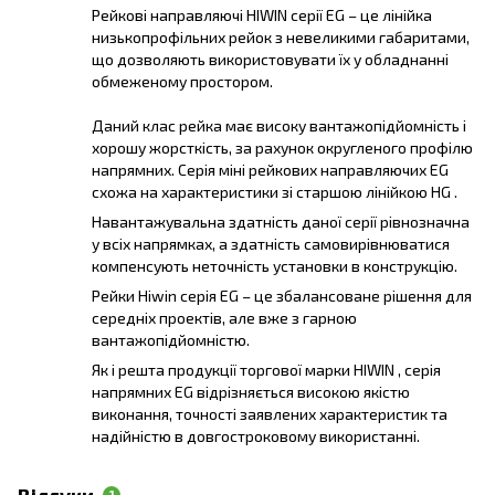
Рейкові направляючі
HIWIN серії EG – це лінійка
низькопрофільних рейок з невеликими габаритами,
що дозволяють використовувати їх у обладнанні
обмеженому простором.
Даний клас рейка має високу вантажопідйомність і
хорошу жорсткість, за рахунок округленого профілю
напрямних. Серія міні рейкових направляючих EG
схожа на характеристики зі старшою лінійкою HG .
Навантажувальна здатність даної серії рівнозначна
у всіх напрямках, а здатність самовирівнюватися
компенсують неточність установки в конструкцію.
Рейки Hiwin серія EG – це збалансоване рішення для
середніх проектів, але вже з гарною
вантажопідйомністю.
Як і решта продукції торгової марки HIWIN , серія
напрямних EG відрізняється високою якістю
виконання, точності заявлених характеристик та
надійністю в довгостроковому використанні.
Відгуки
1