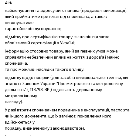
дій;
найменування та адресу виготівника (продавця, виконавця),
який прийматиме претензії від споживача, а також
виконуватиме
гарантійне обслуговування;
відмітку про сертифікацію товару, якщо він підлягає
обов'язковій сертифікації в Україні;
інформацію стосовно товару, який за певних умов може
справляти небезпечний вплив на життя, здоров'я і майно
споживача,
та про можливі наслідки такого впливу;
відмітку щодо повірки (для засобів вимірювальної техніки, які
згідно із Законом України "Про метрологію та метрологічну
діяльність" ( 113/98-ВР ) підлягають державному
метрологічному
нагляду).
У разі втрати споживачем порадника з експлуатації, паспорта
чи іншого документа, що їх замінює, поновлення його
здійснюється у
порядку, визначеному законодавством.