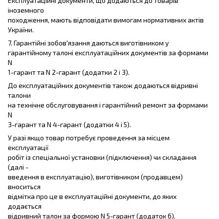
Експлуатаційні документи, що додаються до товарів
іноземного
походження, мають відповідати вимогам нормативних актів
України.
7. Гарантійні зобов'язання даються виготівником у
гарантійному талоні експлуатаційних документів за формами
N
1-гарант та N 2-гарант (додатки 2 і 3).
До експлуатаційних документів також додаються відривні
талони
на технічне обслуговування і гарантійний ремонт за формами
N
3-гарант та N 4-гарант (додатки 4 і 5).
У разі якщо товар потребує проведення за місцем
експлуатації
робіт із спеціальної установки (підключення) чи складання
(далі -
введення в експлуатацію), виготівником (продавцем)
вноситься
відмітка про це в експлуатаційні документи, до яких
додається
відривний талон за формою N 5-гарант (додаток 6).