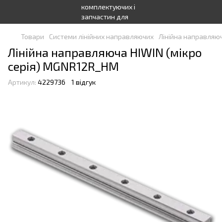
Товари
Системи лінійних направляючих
Лінійна направляюч
Лінійна направляюча HIWIN (мікро
серія) MGNR12R_HM
Артикул:
4229736
1 відгук