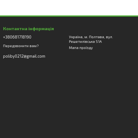
Контактна інформація
+380681718190
Україна, м. Полтава, вул.
Решетилівська 51А
Передзвонити вам?
Мапа проїзду
poliby0212@gmail.com