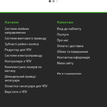
Каталог
Клієнтам
Системи лінійних
Вхід до кабінету
направляючих
Послуги
Системи винтового приводу
Про нас
Зубчасті рейки і колеса
Оплата і доставка
Редуктор для ЧПУ
Обмін та повернення
Системи електроприводу
Контактна інформація
Контролери з ЧПУ
Мапа сайту
Комплектуючі лазерів по
металу
Ми в соцмережах
Шпиндельний привід і
аксесуари
Оснастка і аксесуари для ЧПУ
Верстати з ЧПУ