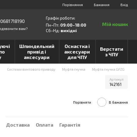
Порівняння
Бажання
Вхід
Графік роботи:
0681718190
Мій кошик
Пн–Пт:
09:00–18:00
едзвонити вам?
Сб–Нд:
вихідні
уючі
Шпиндельний
Оснастка і
Верстати
по
привід і
аксесуари
з ЧПУ
у
аксесуари
для ЧПУ
и
Системи винтового приводу
Муфта гнучка
Муфта гнучка GFZG
Артикул
142161
Порівняти
В бажання
Доставка
Оплата
Гарантія