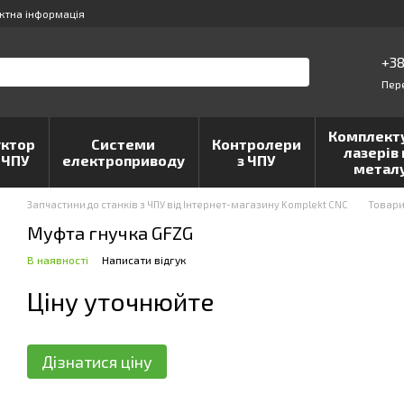
ктна інформація
+38
Пер
Комплект
ктор
Системи
Контролери
лазерів 
 ЧПУ
електроприводу
з ЧПУ
метал
Запчастини до станків з ЧПУ від Інтернет-магазину Komplekt CNC
Товар
Муфта гнучка GFZG
В наявності
Написати відгук
Ціну уточнюйте
Дізнатися ціну