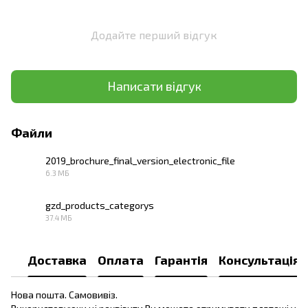
Додайте перший відгук
Написати відгук
Файли
2019_brochure_final_version_electronic_file
6.3 МБ
PDF
gzd_products_categorys
37.4 МБ
PDF
Доставка
Оплата
Гарантія
Консультація
Нова пошта. Самовивіз.