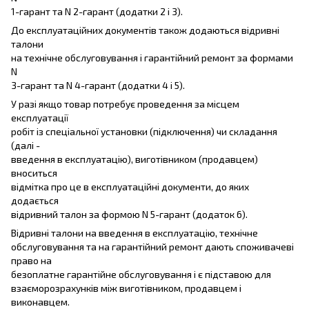
1-гарант та N 2-гарант (додатки 2 і 3).
До експлуатаційних документів також додаються відривні
талони
на технічне обслуговування і гарантійний ремонт за формами
N
3-гарант та N 4-гарант (додатки 4 і 5).
У разі якщо товар потребує проведення за місцем
експлуатації
робіт із спеціальної установки (підключення) чи складання
(далі -
введення в експлуатацію), виготівником (продавцем)
вноситься
відмітка про це в експлуатаційні документи, до яких
додається
відривний талон за формою N 5-гарант (додаток 6).
Відривні талони на введення в експлуатацію, технічне
обслуговування та на гарантійний ремонт дають споживачеві
право на
безоплатне гарантійне обслуговування і є підставою для
взаєморозрахунків між виготівником, продавцем і
виконавцем.