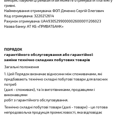
Використовуючи ці реквізити Ви можете отримувати платежі у
гривні.
Найменування отримувача: ФОП Дяченко Сергій Олегович
Код отримувача: 3220212614
Рахунок отримувача: UA493052990000026000011206023
Назва банку: АТ КБ «ПРИВАТБАНК»
ПОРЯДОК
гарантійного обслуговування або гарантійної
заміни технічно складних побутових товарів
Загальні положення
1. Цей Порядок визначає відносини між споживачами, які
придбавають технічно складні побутові товари для власних
потреб
(далі - споживачі), та їх виготівниками, продавцями і
виконавцями
робіт з гарантійного обслуговування.
Технічно складні побутові товари (далі - товари) - це готова
непродовольча продукція промисловості, яка відповідає