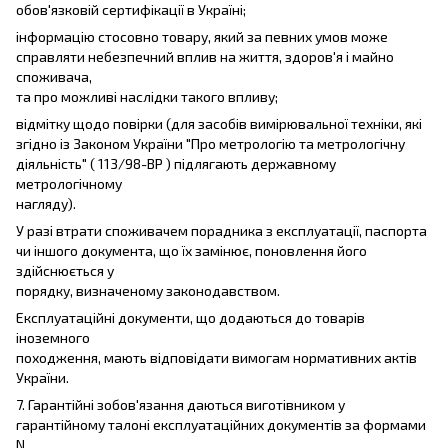
обов'язковій сертифікації в Україні;
інформацію стосовно товару, який за певних умов може
справляти небезпечний вплив на життя, здоров'я і майно
споживача,
та про можливі наслідки такого впливу;
відмітку щодо повірки (для засобів вимірювальної техніки, які
згідно із Законом України "Про метрологію та метрологічну
діяльність" ( 113/98-ВР ) підлягають державному
метрологічному
нагляду).
У разі втрати споживачем порадника з експлуатації, паспорта
чи іншого документа, що їх замінює, поновлення його
здійснюється у
порядку, визначеному законодавством.
Експлуатаційні документи, що додаються до товарів
іноземного
походження, мають відповідати вимогам нормативних актів
України.
7. Гарантійні зобов'язання даються виготівником у
гарантійному талоні експлуатаційних документів за формами
N