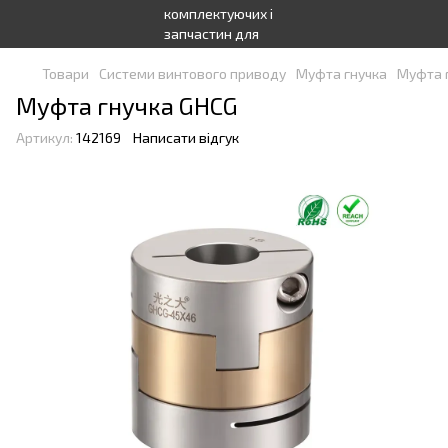
Товари
Системи винтового приводу
Муфта гнучка
Муфта 
Муфта гнучка GHCG
Артикул:
142169
Написати відгук