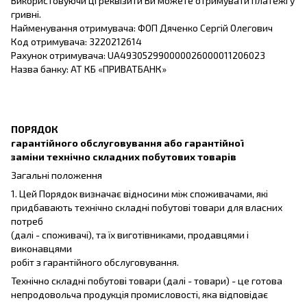
Використовуючи ці реквізити Ви можете отримувати платежі у
гривні.
Найменування отримувача: ФОП Дяченко Сергій Олегович
Код отримувача: 3220212614
Рахунок отримувача: UA493052990000026000011206023
Назва банку: АТ КБ «ПРИВАТБАНК»
ПОРЯДОК
гарантійного обслуговування або гарантійної
заміни технічно складних побутових товарів
Загальні положення
1. Цей Порядок визначає відносини між споживачами, які
придбавають технічно складні побутові товари для власних
потреб
(далі - споживачі), та їх виготівниками, продавцями і
виконавцями
робіт з гарантійного обслуговування.
Технічно складні побутові товари (далі - товари) - це готова
непродовольча продукція промисловості, яка відповідає