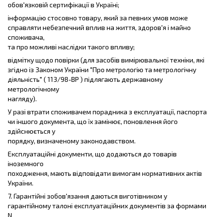
обов'язковій сертифікації в Україні;
інформацію стосовно товару, який за певних умов може
справляти небезпечний вплив на життя, здоров'я і майно
споживача,
та про можливі наслідки такого впливу;
відмітку щодо повірки (для засобів вимірювальної техніки, які
згідно із Законом України "Про метрологію та метрологічну
діяльність" ( 113/98-ВР ) підлягають державному
метрологічному
нагляду).
У разі втрати споживачем порадника з експлуатації, паспорта
чи іншого документа, що їх замінює, поновлення його
здійснюється у
порядку, визначеному законодавством.
Експлуатаційні документи, що додаються до товарів
іноземного
походження, мають відповідати вимогам нормативних актів
України.
7. Гарантійні зобов'язання даються виготівником у
гарантійному талоні експлуатаційних документів за формами
N