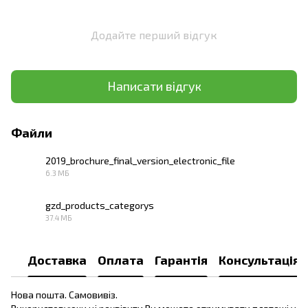
Додайте перший відгук
Написати відгук
Файли
2019_brochure_final_version_electronic_file
6.3 МБ
PDF
gzd_products_categorys
37.4 МБ
PDF
Доставка
Оплата
Гарантія
Консультація
Нова пошта. Самовивіз.