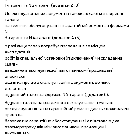
1-гарант та N 2-гарант (додатки 2 і 3).
До експлуатаційних документів також додаються відривні
талони
на технічне обслуговування і гарантійний ремонт за формами
N
3-гарант та N 4-гарант (додатки 4 і 5).
У разі якщо товар потребує проведення за місцем
експлуатації
робіт із спеціальної установки (підключення) чи складання
(далі -
введення в експлуатацію), виготівником (продавцем)
вноситься
відмітка про це в експлуатаційні документи, до яких
додається
відривний талон за формою N 5-гарант (додаток 6).
Відривні талони на введення в експлуатацію, технічне
обслуговування та на гарантійний ремонт дають споживачеві
право на
безоплатне гарантійне обслуговування і є підставою для
взаєморозрахунків між виготівником, продавцем і
виконавцем.