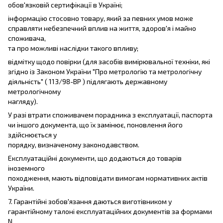
обов'язковій сертифікації в Україні;
інформацію стосовно товару, який за певних умов може
справляти небезпечний вплив на життя, здоров'я і майно
споживача,
та про можливі наслідки такого впливу;
відмітку щодо повірки (для засобів вимірювальної техніки, які
згідно із Законом України "Про метрологію та метрологічну
діяльність" ( 113/98-ВР ) підлягають державному
метрологічному
нагляду).
У разі втрати споживачем порадника з експлуатації, паспорта
чи іншого документа, що їх замінює, поновлення його
здійснюється у
порядку, визначеному законодавством.
Експлуатаційні документи, що додаються до товарів
іноземного
походження, мають відповідати вимогам нормативних актів
України.
7. Гарантійні зобов'язання даються виготівником у
гарантійному талоні експлуатаційних документів за формами
N