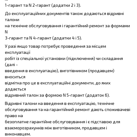
1-гарант та N 2-гарант (додатки 2 і 3).
До експлуатаційних документів також додаються відривні
талони
на технічне обслуговування і гарантійний ремонт за формами
N
3-гарант та N 4-гарант (додатки 4 і 5).
У разі якщо товар потребує проведення за місцем
експлуатації
робіт із спеціальної установки (підключення) чи складання
(далі -
введення в експлуатацію), виготівником (продавцем)
вноситься
відмітка про це в експлуатаційні документи, до яких
додається
відривний талон за формою N 5-гарант (додаток 6).
Відривні талони на введення в експлуатацію, технічне
обслуговування та на гарантійний ремонт дають споживачеві
право на
безоплатне гарантійне обслуговування і є підставою для
взаєморозрахунків між виготівником, продавцем і
виконавцем.