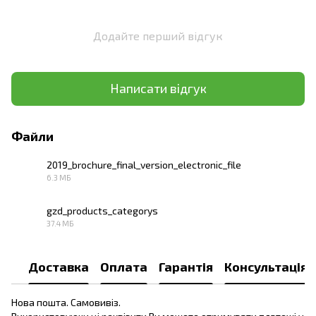
Додайте перший відгук
Написати відгук
Файли
2019_brochure_final_version_electronic_file
6.3 МБ
PDF
gzd_products_categorys
37.4 МБ
PDF
Доставка
Оплата
Гарантія
Консультація
Нова пошта. Самовивіз.