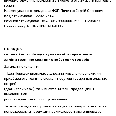
Використовуючи ці реквізити Ви можете отримувати платежі у
гривні.
Найменування отримувача: ФОП Дяченко Сергій Олегович
Код отримувача: 3220212614
Рахунок отримувача: UA493052990000026000011206023
Назва банку: АТ КБ «ПРИВАТБАНК»
ПОРЯДОК
гарантійного обслуговування або гарантійної
заміни технічно складних побутових товарів
Загальні положення
1. Цей Порядок визначає відносини між споживачами, які
придбавають технічно складні побутові товари для власних
потреб
(далі - споживачі), та їх виготівниками, продавцями і
виконавцями
робіт з гарантійного обслуговування.
Технічно складні побутові товари (далі - товари) - це готова
непродовольча продукція промисловості, яка відповідає