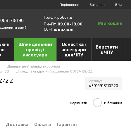
Порівняння
Бажання
Вхід
Графік роботи:
0681718190
Мій кошик
Пн–Пт:
09:00–18:00
едзвонити вам?
Сб–Нд:
вихідні
уючі
Шпиндельний
Оснастка і
Верстати
по
привід і
аксесуари
з ЧПУ
у
аксесуари
для ЧПУ
и
Шпиндельний привід і аксесуари
м HQD
Шпиндель квадратний з фланцем GDF37-18Z/2.2
Z/2.2
Артикул
43916918110220
Порівняти
В бажання
Доставка
Оплата
Гарантія