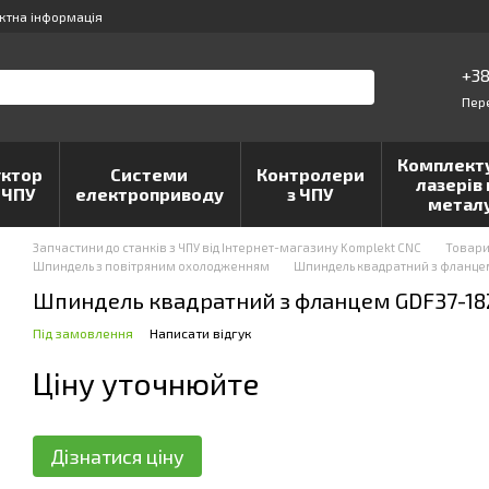
ктна інформація
+38
Пер
Комплект
ктор
Системи
Контролери
лазерів 
 ЧПУ
електроприводу
з ЧПУ
метал
Запчастини до станків з ЧПУ від Інтернет-магазину Komplekt CNC
Товар
Шпиндель з повітряним охолодженням
Шпиндель квадратний з фланце
Шпиндель квадратний з фланцем GDF37-18
Під замовлення
Написати відгук
Ціну уточнюйте
Дізнатися ціну