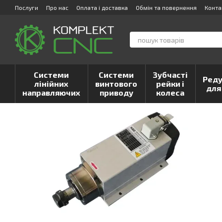
Перейти до основного контенту
Послуги
Про нас
Оплата і доставка
Обмін та повернення
Конта
Системи
Системи
Зубчасті
Реду
лінійних
винтового
рейки і
для
направляючих
приводу
колеса