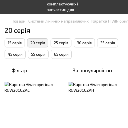
Товари
Системи лінійних направляючих
Каретка HIWIN ориг
20 серія
15 серія
20 серія
25 серія
30 серія
35 серія
45 серія
55 серія
65 серія
Фільтр
За популярністю