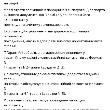
нагляду).
У разі втрати споживачем порадника з експлуатації, паспорта
чи іншого документа, що їх замінює, поновлення його
здійснюється у
порядку, визначеному законодавством.
Експлуатаційні документи, що додаються до товарів
іноземного
походження, мають відповідати вимогам нормативних актів
України.
7. Гарантійні зобов'язання даються виготівником у
гарантійному талоні експлуатаційних документів за формами
N
1-гарант та N 2-гарант (додатки 2 і 3).
До експлуатаційних документів також додаються відривні
талони
на технічне обслуговування і гарантійний ремонт за формами
N
3-гарант та N 4-гарант (додатки 4 і 5).
У разі якщо товар потребує проведення за місцем
експлуатації
робіт із спеціальної установки (підключення) чи складання