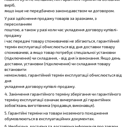
виріб,
якщо інше не передбачено законодавством чи договором.
У разі здійснення продажу товарів за зразками, з
пересиланням
поштою, а також у разі коли час укладення договору купівлі-
продажу
і час передачі товару споживачеві не збігаються, гарантійний
термін експлуатації обчислюється від дня доставки товару
споживачеві, а якщо товар потребує спеціальної установки
(підключення) чи складання, - від дня їх виконання. Якщо день
доставки, установки (підключення) чи складання товару
встановити
неможливо, гарантійний термін експлуатації обчислюється від
дня
укладення договору купівлі-продажу.
4. Закінчення гарантійного терміну зберігання чи гарантійного
терміну експлуатації означає вичерпання дії гарантійних
зобов'язань виготівника (продавця, виконавця).
5. Гарантійні терміни на товари іноземного походження
обумовлюються в експлуатаційних документах.
6. Необхідна, доступна та достовірна інформація про товари,