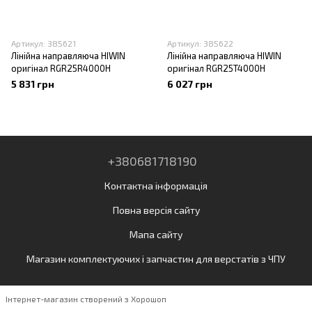
Артикул: 385621
Артикул: 385622
Лінійна направляюча HIWIN
Лінійна направляюча HIWIN
оригінал RGR25R4000H
оригінал RGR25T4000H
5 831 грн
6 027 грн
+380681718190
Контактна інформація
Повна версія сайту
Мапа сайту
Магазин комплектуючих і запчастин для верстатів з ЧПУ
Інтернет-магазин створений з Хорошоп