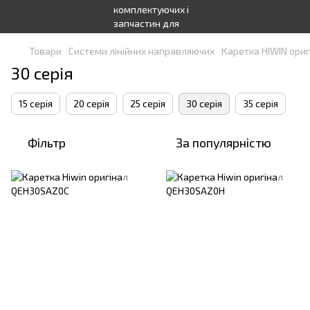
Товари
Системи лінійних направляючих
Каретка HIWIN ориг
30 серія
15 серія
20 серія
25 серія
30 серія
35 серія
Фільтр
За популярністю