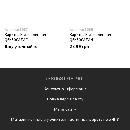
Артикул: 3637
Артикул: 3638
Каретка Hiwin оригінал
Каретка Hiwin оригінал
QEH30CAZAC
QEH30CAZAH
Ціну уточнюйте
2 499 грн
+380681718190
Контактна інформація
Повна версія сайту
Мапа сайту
Магазин комплектуючих і запчастин для верстатів з ЧПУ