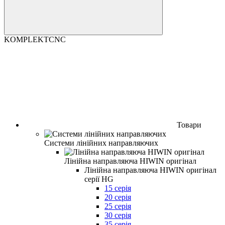
KOMPLEKTCNC
Товари
Системи лінійних направляючих
Лінійна направляюча HIWIN оригінал
Лінійна направляюча HIWIN оригінал
серії HG
15 серія
20 серія
25 серія
30 серія
35 серія