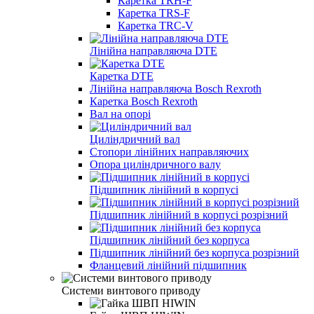
Каретка TRH-F
Каретка TRS-F
Каретка TRC-V
Лінійна направляюча DTE
Каретка DTE
Лінійна направляюча Bosch Rexroth
Каретка Bosch Rexroth
Вал на опорі
Циліндричний вал
Стопори лінійних направляючих
Опора циліндричного валу
Підшипник лінійний в корпусі
Підшипник лінійний в корпусі розрізний
Підшипник лінійний без корпуса
Підшипник лінійний без корпуса розрізний
Фланцевий лінійний підшипник
Системи винтового приводу