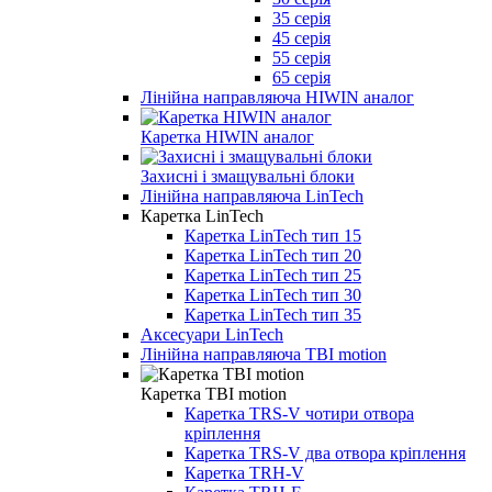
35 серія
45 серія
55 серія
65 серія
Лінійна направляюча HIWIN аналог
Каретка HIWIN аналог
Захисні і змащувальні блоки
Лінійна направляюча LinTech
Каретка LinTech
Каретка LinTech тип 15
Каретка LinTech тип 20
Каретка LinTech тип 25
Каретка LinTech тип 30
Каретка LinTech тип 35
Аксесуари LinTech
Лінійна направляюча TBI motion
Каретка TBI motion
Каретка TRS-V чотири отвора
кріплення
Каретка TRS-V два отвора кріплення
Каретка TRH-V