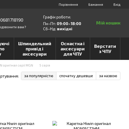
Порівняння
Бажання
Вхід
Графік роботи:
0681718190
Мій кошик
Пн–Пт:
09:00–18:00
едзвонити вам?
Сб–Нд:
вихідні
уючі
Шпиндельний
Оснастка і
Верстати
по
привід і
аксесуари
з ЧПУ
у
аксесуари
для ЧПУ
N оригінал серії MGN
5 серія
ртування:
за популярністю
спочатку дешевше
за назвою