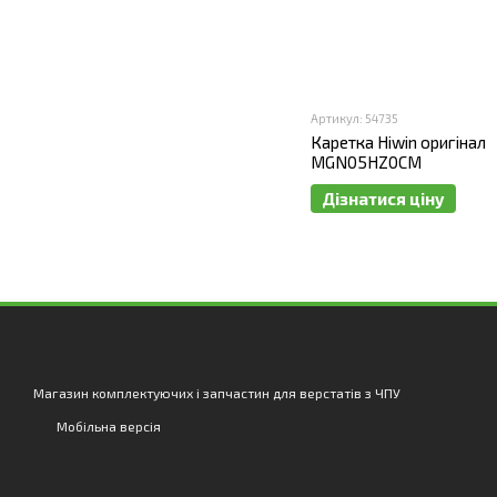
Артикул: 54735
Каретка Hiwin оригінал
MGN05HZ0CM
Дізнатися ціну
Магазин комплектуючих і запчастин для верстатів з ЧПУ
Мобільна версія