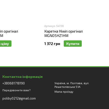
Артикул: 54738
in оригінал
Каретка Hiwin оригінал
СM
MGN05HZ1HM
 ціну
1 372 грн
Купити
Контактна інформація
+380681718190
Україна, м. Полтава, вул.
Решетилівська 51А
Передзвонити вам?
Мапа проїзду
poliby0212@gmail.com