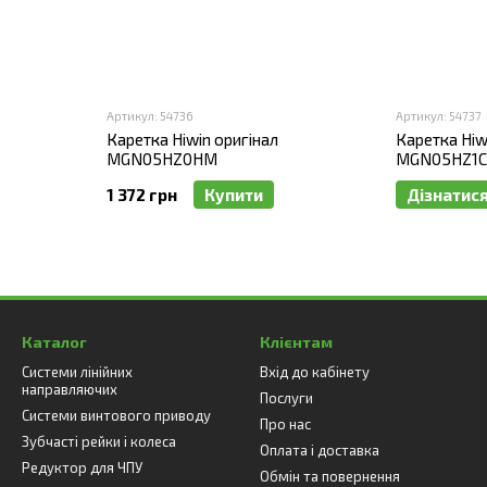
Артикул: 54736
Артикул: 54737
Каретка Hiwin оригінал
Каретка Hiw
MGN05HZ0HM
MGN05HZ1
1 372 грн
Купити
Дізнатися
Каталог
Клієнтам
Системи лінійних
Вхід до кабінету
направляючих
Послуги
Системи винтового приводу
Про нас
Зубчасті рейки і колеса
Оплата і доставка
Редуктор для ЧПУ
Обмін та повернення