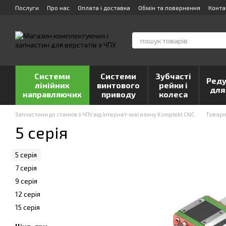
Перейти до основного контенту
Послуги
Про нас
Оплата і доставка
Обмін та повернення
Конта
Системи
Системи
Зубчасті
Реду
лінійних
винтового
рейки і
для
направляючих
приводу
колеса
Запчастини до станків з ЧПУ від Інтернет-магазину Komplekt CNC
Товар
5 серія
5 серія
7 серія
9 серія
12 серія
15 серія