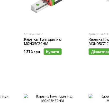
Артикул: 54732
Артикул: 54733
Каретка Hiwin оригінал
Каретка Hiw
MGN05CZ0HM
MGN05CZ1
1 274 грн
Купити
Дізнатися