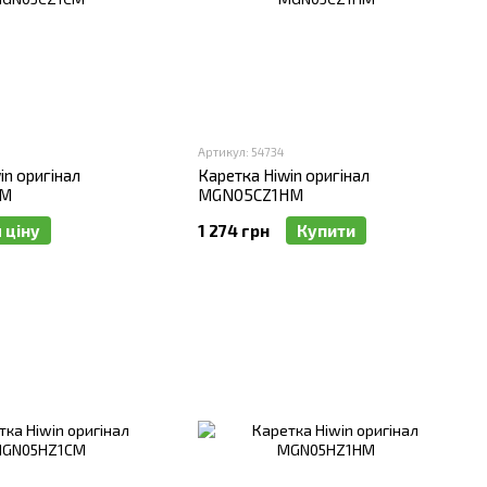
Артикул: 54734
in оригінал
Каретка Hiwin оригінал
CM
MGN05CZ1HM
 ціну
1 274 грн
Купити