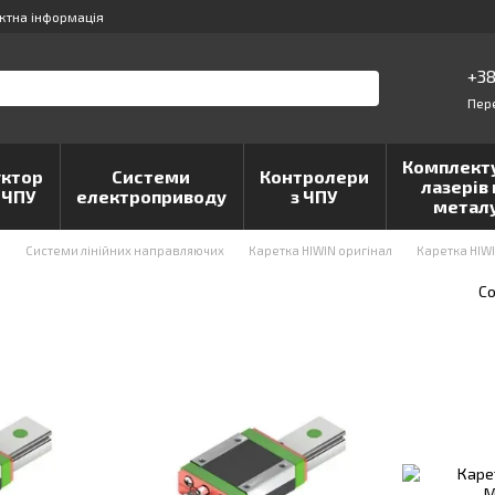
ктна інформація
+38
Пер
Комплект
ктор
Системи
Контролери
лазерів 
 ЧПУ
електроприводу
з ЧПУ
метал
и
Системи лінійних направляючих
Каретка HIWIN оригінал
Каретка HIWI
Со