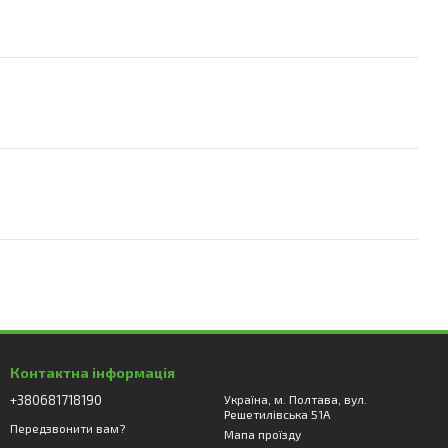
Контактна інформація
+380681718190
Україна, м. Полтава, вул.
Решетилівська 51А
Передзвонити вам?
Мапа проїзду