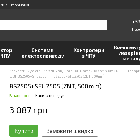
ктна інформація
+38
Пер
Комплект
ктор
Системи
Контролери
лазерів 
 ЧПУ
електроприводу
з ЧПУ
метал
Запчастини до станків з ЧПУ від Інтернет-магазину Komplekt CNC
Товар
ШВП BS2505+SFU2505
BS2505+SFU2505 (ZNT, 500mm)
BS2505+SFU2505 (ZNT, 500mm)
В наявності
Написати відгук
3 087 грн
Купити
Замовити швидко