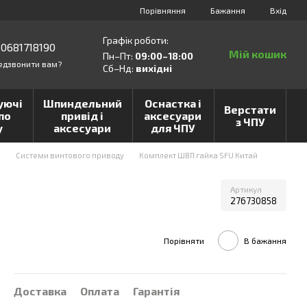
Порівняння
Бажання
Вхід
Графік роботи:
0681718190
Мій кошик
Пн–Пт:
09:00–18:00
едзвонити вам?
Сб–Нд:
вихідні
уючі
Шпиндельний
Оснастка і
Верстати
по
привід і
аксесуари
з ЧПУ
у
аксесуари
для ЧПУ
и
Системи винтового приводу
Комплект ШВП гайка SFU Китай
Артикул
276730858
Порівняти
В бажання
Доставка
Оплата
Гарантія