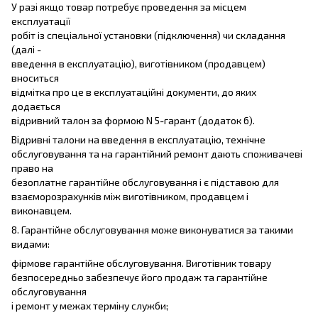
У разі якщо товар потребує проведення за місцем
експлуатації
робіт із спеціальної установки (підключення) чи складання
(далі -
введення в експлуатацію), виготівником (продавцем)
вноситься
відмітка про це в експлуатаційні документи, до яких
додається
відривний талон за формою N 5-гарант (додаток 6).
Відривні талони на введення в експлуатацію, технічне
обслуговування та на гарантійний ремонт дають споживачеві
право на
безоплатне гарантійне обслуговування і є підставою для
взаєморозрахунків між виготівником, продавцем і
виконавцем.
8. Гарантійне обслуговування може виконуватися за такими
видами:
фірмове гарантійне обслуговування. Виготівник товару
безпосередньо забезпечує його продаж та гарантійне
обслуговування
і ремонт у межах терміну служби;