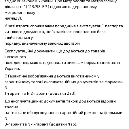
згідно із Законом України "Про метрологію та метрологічну
діяльність" ( 113/98-ВР ) підлягають державному
метрологічному
нагляду).
У разі втрати споживачем порадника з експлуатації, паспорта
чи іншого документа, що їх замінює, поновлення його
здійснюється у
порядку, визначеному законодавством.
Експлуатаційні документи, що додаються до товарів
іноземного
походження, мають відповідати вимогам нормативних актів
України.
7. Гарантійні зобов'язання даються виготівником у
гарантійному талоні експлуатаційних документів за формами
N
1-гарант та N 2-гарант (додатки 2 і 3).
До експлуатаційних документів також додаються відривні
талони
на технічне обслуговування і гарантійний ремонт за формами
N
3-гарант та N 4-гарант (додатки 4 і 5).