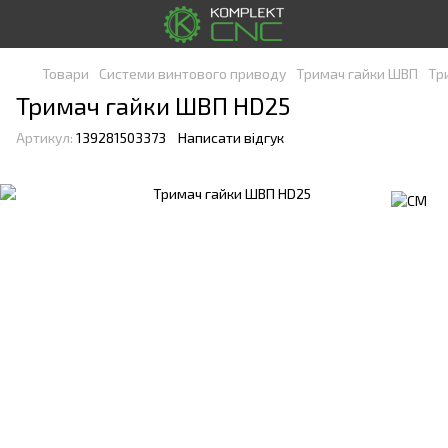
Товари
Системи винтового приводу
Тримач гайки ШВП
Тр
Тримач гайки ШВП HD25
Артикул:
139281503373
Написати відгук