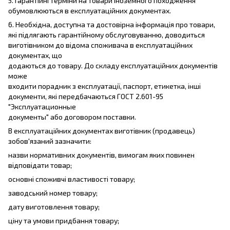
5. Гарантійні терміни на товари іноземного походження
обумовлюються в експлуатаційних документах.
6. Необхідна, доступна та достовірна інформація про товари,
які підлягають гарантійному обслуговуванню, доводиться
виготівником до відома споживача в експлуатаційних
документах, що
додаються до товару. До складу експлуатаційних документів
може
входити порадник з експлуатації, паспорт, етикетка, інші
документи, які передбачаються ГОСТ 2.601-95
"Эксплуатационные
документы" або договором поставки.
В експлуатаційних документах виготівник (продавець)
зобов'язаний зазначити:
назви нормативних документів, вимогам яких повинен
відповідати товар;
основні споживчі властивості товару;
заводський номер товару;
дату виготовлення товару;
ціну та умови придбання товару;