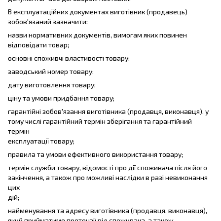
В експлуатаційних документах виготівник (продавець)
зобов'язаний зазначити:
назви нормативних документів, вимогам яких повинен
відповідати товар;
основні споживчі властивості товару;
заводський номер товару;
дату виготовлення товару;
ціну та умови придбання товару;
гарантійні зобов'язання виготівника (продавця, виконавця), у
тому числі гарантійний термін зберігання та гарантійний
термін
експлуатації товару;
правила та умови ефективного використання товару;
термін служби товару, відомості про дії споживача після його
закінчення, а також про можливі наслідки в разі невиконання
цих
дій;
найменування та адресу виготівника (продавця, виконавця),
який прийматиме претензії від споживача, а також