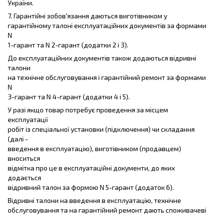
України.
7. Гарантійні зобов'язання даються виготівником у
гарантійному талоні експлуатаційних документів за формами
N
1-гарант та N 2-гарант (додатки 2 і 3).
До експлуатаційних документів також додаються відривні
талони
на технічне обслуговування і гарантійний ремонт за формами
N
3-гарант та N 4-гарант (додатки 4 і 5).
У разі якщо товар потребує проведення за місцем
експлуатації
робіт із спеціальної установки (підключення) чи складання
(далі -
введення в експлуатацію), виготівником (продавцем)
вноситься
відмітка про це в експлуатаційні документи, до яких
додається
відривний талон за формою N 5-гарант (додаток 6).
Відривні талони на введення в експлуатацію, технічне
обслуговування та на гарантійний ремонт дають споживачеві