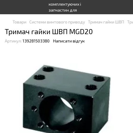
Товари
Системи винтового приводу
Тримач гайки ШВП
Тр
Тримач гайки ШВП MGD20
Артикул:
139281503380
Написати відгук