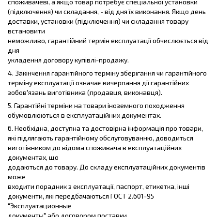
споживачеві, а якщо товар потребує спеціальної установки
(підключення) чи складання, - від дня їх виконання. Якщо день
доставки, установки (підключення) чи складання товару
встановити
неможливо, гарантійний термін експлуатації обчислюється від
дня
укладення договору купівлі-продажу.
4. Закінчення гарантійного терміну зберігання чи гарантійного
терміну експлуатації означає вичерпання дії гарантійних
зобов'язань виготівника (продавця, виконавця).
5. Гарантійні терміни на товари іноземного походження
обумовлюються в експлуатаційних документах.
6. Необхідна, доступна та достовірна інформація про товари,
які підлягають гарантійному обслуговуванню, доводиться
виготівником до відома споживача в експлуатаційних
документах, що
додаються до товару. До складу експлуатаційних документів
може
входити порадник з експлуатації, паспорт, етикетка, інші
документи, які передбачаються ГОСТ 2.601-95
"Эксплуатационные
документы" або договором поставки.