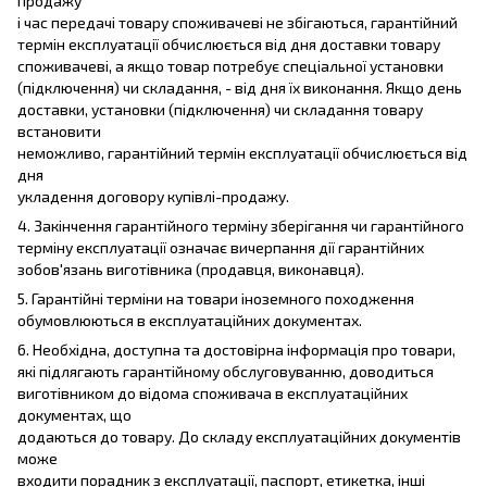
продажу
і час передачі товару споживачеві не збігаються, гарантійний
термін експлуатації обчислюється від дня доставки товару
споживачеві, а якщо товар потребує спеціальної установки
(підключення) чи складання, - від дня їх виконання. Якщо день
доставки, установки (підключення) чи складання товару
встановити
неможливо, гарантійний термін експлуатації обчислюється від
дня
укладення договору купівлі-продажу.
4. Закінчення гарантійного терміну зберігання чи гарантійного
терміну експлуатації означає вичерпання дії гарантійних
зобов'язань виготівника (продавця, виконавця).
5. Гарантійні терміни на товари іноземного походження
обумовлюються в експлуатаційних документах.
6. Необхідна, доступна та достовірна інформація про товари,
які підлягають гарантійному обслуговуванню, доводиться
виготівником до відома споживача в експлуатаційних
документах, що
додаються до товару. До складу експлуатаційних документів
може
входити порадник з експлуатації, паспорт, етикетка, інші