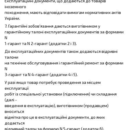
Експлуатаційні документи, що додаються до товарів
іноземного
походження, мають відповідати вимогам нормативних актів
України.
7. Гарантійні зобов'язання даються виготівником у
гарантійному талоні експлуатаційних документів за формами
N
1-гарант та N 2-гарант (додатки 2 і 3).
До експлуатаційних документів також додаються відривні
талони
на технічне обслуговування і гарантійний ремонт за формами
N
3-гарант та N 4-гарант (додатки 4 і 5).
У разі якщо товар потребує проведення за місцем
експлуатації
робіт із спеціальної установки (підключення) чи складання
(далі -
введення в експлуатацію), виготівником (продавцем)
вноситься
відмітка про це в експлуатаційні документи, до яких
додається
відривний талон за формою N 5-гарант (додаток 6).