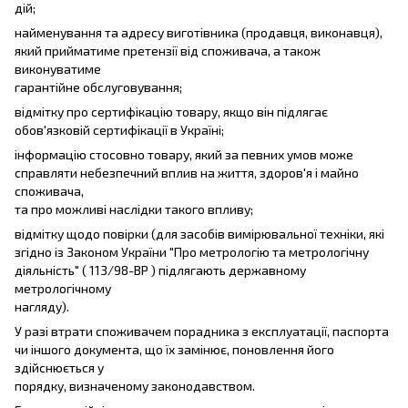
дій;
найменування та адресу виготівника (продавця, виконавця),
який прийматиме претензії від споживача, а також
виконуватиме
гарантійне обслуговування;
відмітку про сертифікацію товару, якщо він підлягає
обов'язковій сертифікації в Україні;
інформацію стосовно товару, який за певних умов може
справляти небезпечний вплив на життя, здоров'я і майно
споживача,
та про можливі наслідки такого впливу;
відмітку щодо повірки (для засобів вимірювальної техніки, які
згідно із Законом України "Про метрологію та метрологічну
діяльність" ( 113/98-ВР ) підлягають державному
метрологічному
нагляду).
У разі втрати споживачем порадника з експлуатації, паспорта
чи іншого документа, що їх замінює, поновлення його
здійснюється у
порядку, визначеному законодавством.