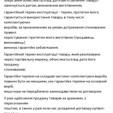
зберігання обчислюється від дати виготовлення товару і
закінчується датою, визначеною виготівником;
гарантійний термін експлуатації - термін, протягом якого
гарантується використання товару, в тому числі
комплектуючих
виробів, за призначенням за умови дотримання споживачем
правил
користування і протягом якого виготівник (продавець,
виконавець)
виконує гарантійні зобов'язання.
Гарантійний термін експлуатації товару, який реалізовано
через торгівельну мережу, обчислюється від дати його
продажу
споживачеві.
Гарантійні терміни на складові частини і комплектуючі вироби
повинні бути не меншими, ніж гарантійні терміни на основний
виріб,
якщо інше не передбачено законодавством чи договором.
У разі здійснення продажу товарів за зразками, з
пересиланням
поштою, а також у разі коли час укладення договору купівлі-