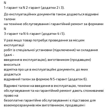
N
1-гарант та N 2-гарант (додатки 2 і 3).
До експлуатаційних документів також додаються відривні
талони
на технічне обслуговування і гарантійний ремонт за формами
N
3-гарант та N 4-гарант (додатки 4 і 5).
У разі якщо товар потребує проведення за місцем
експлуатації
робіт із спеціальної установки (підключення) чи складання
(далі -
введення в експлуатацію), виготівником (продавцем)
вноситься
відмітка про це в експлуатаційні документи, до яких
додається
відривний талон за формою N 5-гарант (додаток 6).
Відривні талони на введення в експлуатацію, технічне
обслуговування та на гарантійний ремонт дають споживачеві
право на
безоплатне гарантійне обслуговування і є підставою для
взаєморозрахунків між виготівником, продавцем і