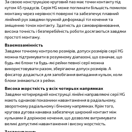
За своєю конструкцією круговий паз має точки контакту під
кутом 45 градусів. Серія HG може поглинати більшість помилок
монтажу через нерівності поверхні та забезпечує плавний
лінійний рух завдяки пружній деформації тіл кочення та
зміщенню точок контакту. Здатність до самовирівнювання,
висока точність і безперебійність роботи досягаються завдяки
простоті монтажу.
Взаємозамінність
Завдяки точному контролю розмірів, допуск розмірів серії HG
можна підтримувати в розумному діапазоні, що означає, що
будь-які блоки та будь-які рейки певної серії можна
використовувати разом, зберігаючи допуск розмірів. А
фіксатор додається для запобігання випадання кульок, коли
блоки знімаються з рейки.
Висока жорсткість у всіх чотирьох напрямках
Завдяки чотирирядній конструкції лінійні направляючі серії HG
мають однакові показники навантаження в радіальному,
зворотному радіальному і бічному напрямках. Крім того,
кругова дугова канавка забезпечує широкий контакт між
кульками й доріжкою кочення, що дозволяє витримувати
великі допустимі навантаження і високу жорсткість.
Застосування: