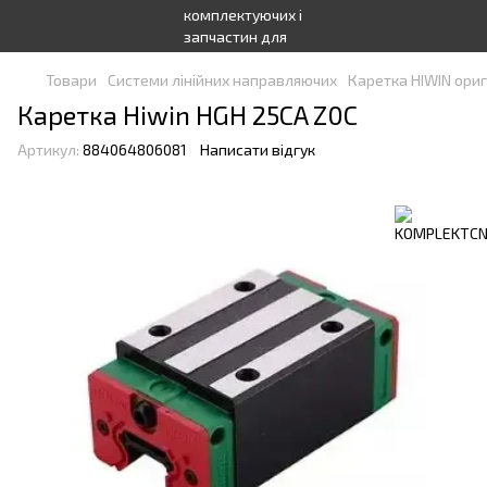
Товари
Системи лінійних направляючих
Каретка HIWIN ориг
Каретка Hiwin HGH 25CA Z0C
Артикул:
884064806081
Написати відгук