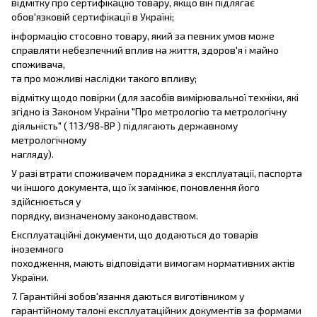
відмітку про сертифікацію товару, якщо він підлягає
обов'язковій сертифікації в Україні;
інформацію стосовно товару, який за певних умов може
справляти небезпечний вплив на життя, здоров'я і майно
споживача,
та про можливі наслідки такого впливу;
відмітку щодо повірки (для засобів вимірювальної техніки, які
згідно із Законом України "Про метрологію та метрологічну
діяльність" ( 113/98-ВР ) підлягають державному
метрологічному
нагляду).
У разі втрати споживачем порадника з експлуатації, паспорта
чи іншого документа, що їх замінює, поновлення його
здійснюється у
порядку, визначеному законодавством.
Експлуатаційні документи, що додаються до товарів
іноземного
походження, мають відповідати вимогам нормативних актів
України.
7. Гарантійні зобов'язання даються виготівником у
гарантійному талоні експлуатаційних документів за формами