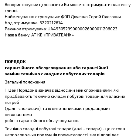
Використовуючи ці реквізити Ви можете отримувати платежі у
гривні.
Найменування отримувача: ФОП Дяченко Сергій Олегович
Код отримувача: 3220212614
Рахунок отримувача: UA493052990000026000011206023
Назва банку: АТ КБ «ПРИВАТБАНК»
ПОРЯДОК
гарантійного обслуговування або гарантійної
заміни технічно складних побутових товарів
Загальні положення
1. Цей Порядок визначає відносини між споживачами, які
придбавають технічно складні побутові товари для власних
потреб
(далі - споживачі), та їх виготівниками, продавцями і
виконавцями
робіт з гарантійного обслуговування.
Технічно складні побутові товари (далі - товари) - це готова
непродовольча продукція промисловості, яка відповідає