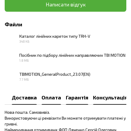
Написати відгук
Файли
Каталог лінійних кареток типу TRH-V
348 КБ
PDF
Посібник по підбору лінійних направляючих TBI MOTION
1.8 МБ
PDF
TBIMOTION_GeneralProduct_23.07(EN)
7.7 МБ
PDF
Доставка
Оплата
Гарантія
Консультація
Нова пошта. Самовивіз.
Використовуючи ці реквізити Ви можете отримувати платежі у
гривні.
Найменування отримувача: ФОП Дяченко Сергій Олегович