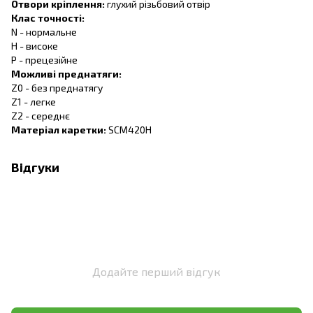
Отвори кріплення:
глухий різьбовий отвір
Клас точності:
N - нормальне
H - високе
P - прецезійне
Можливі преднатяги:
Z0 - без преднатягу
Z1 - легке
Z2 - середнє
Матеріал каретки:
SCM420H
Відгуки
Додайте перший відгук