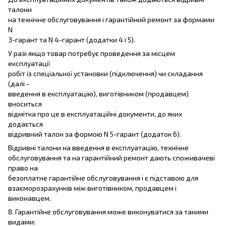
талони
на технічне обслуговування і гарантійний ремонт за формами
N
3-гарант та N 4-гарант (додатки 4 і 5).
У разі якщо товар потребує проведення за місцем
експлуатації
робіт із спеціальної установки (підключення) чи складання
(далі -
введення в експлуатацію), виготівником (продавцем)
вноситься
відмітка про це в експлуатаційні документи, до яких
додається
відривний талон за формою N 5-гарант (додаток 6).
Відривні талони на введення в експлуатацію, технічне
обслуговування та на гарантійний ремонт дають споживачеві
право на
безоплатне гарантійне обслуговування і є підставою для
взаєморозрахунків між виготівником, продавцем і
виконавцем.
8. Гарантійне обслуговування може виконуватися за такими
видами: