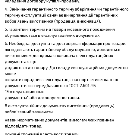
укладення договору купівлі-продажу.
4. Закінчення гарантійного терміну зберігання чи гарантійного
терміну експлуатації означає вичерпання дії гарантійних
зобов'язань виготівника (продавця, виконавця).
5. Гарантійні терміни на товари іноземного походження
обумовлюються в експлуатаційних документах.
6. Необхідна, доступна та достовірна інформація про товари,
які підлягають гарантійному обслуговуванню, доводиться
виготівником до відома споживача в експлуатаційних
документах, що
додаються до товару. До складу експлуатаційних документів
може
входити порадник з експлуатації, паспорт, етикетка, інші
документи, які передбачаються ГОСТ 2.601-95
"Эксплуатационные
документы" або договором поставки.
В експлуатаційних документах виготівник (продавець)
зобов'язаний зазначити:
назви нормативних документів, вимогам яких повинен
відповідати товар;
основні споживчі властивості товару;