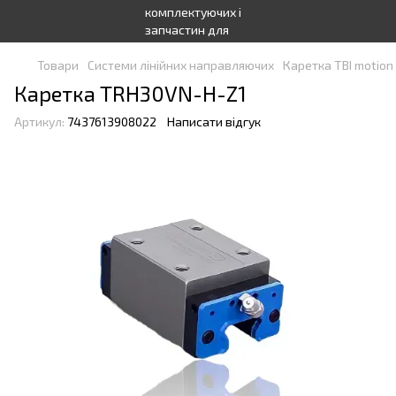
Товари
Системи лінійних направляючих
Каретка TBI motion
Каретка TRH30VN-H-Z1
Артикул:
7437613908022
Написати відгук