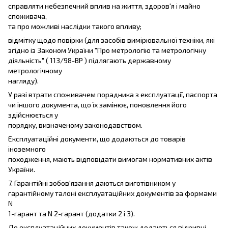
справляти небезпечний вплив на життя, здоров'я і майно
споживача,
та про можливі наслідки такого впливу;
відмітку щодо повірки (для засобів вимірювальної техніки, які
згідно із Законом України "Про метрологію та метрологічну
діяльність" ( 113/98-ВР ) підлягають державному
метрологічному
нагляду).
У разі втрати споживачем порадника з експлуатації, паспорта
чи іншого документа, що їх замінює, поновлення його
здійснюється у
порядку, визначеному законодавством.
Експлуатаційні документи, що додаються до товарів
іноземного
походження, мають відповідати вимогам нормативних актів
України.
7. Гарантійні зобов'язання даються виготівником у
гарантійному талоні експлуатаційних документів за формами
N
1-гарант та N 2-гарант (додатки 2 і 3).
До експлуатаційних документів також додаються відривні