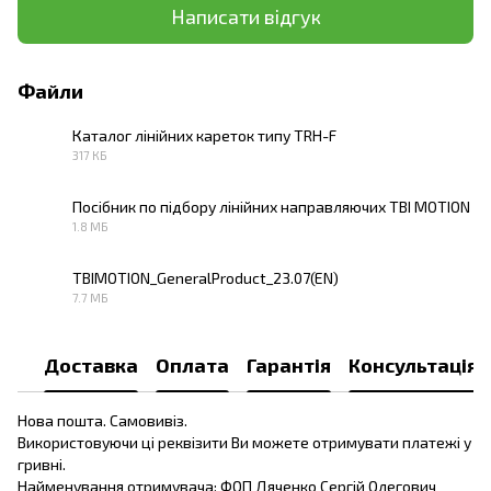
Написати відгук
Файли
Каталог лінійних кареток типу TRH-F
317 КБ
PDF
Посібник по підбору лінійних направляючих TBI MOTION
1.8 МБ
PDF
TBIMOTION_GeneralProduct_23.07(EN)
7.7 МБ
PDF
Доставка
Оплата
Гарантія
Консультація
Нова пошта. Самовивіз.
Використовуючи ці реквізити Ви можете отримувати платежі у
гривні.
Найменування отримувача: ФОП Дяченко Сергій Олегович