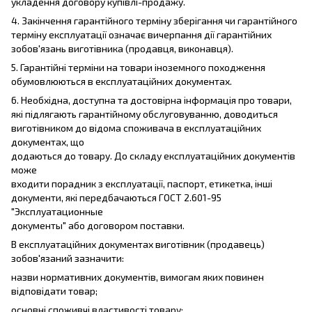
укладення договору купівлі-продажу.
4. Закінчення гарантійного терміну зберігання чи гарантійного
терміну експлуатації означає вичерпання дії гарантійних
зобов'язань виготівника (продавця, виконавця).
5. Гарантійні терміни на товари іноземного походження
обумовлюються в експлуатаційних документах.
6. Необхідна, доступна та достовірна інформація про товари,
які підлягають гарантійному обслуговуванню, доводиться
виготівником до відома споживача в експлуатаційних
документах, що
додаються до товару. До складу експлуатаційних документів
може
входити порадник з експлуатації, паспорт, етикетка, інші
документи, які передбачаються ГОСТ 2.601-95
"Эксплуатационные
документы" або договором поставки.
В експлуатаційних документах виготівник (продавець)
зобов'язаний зазначити:
назви нормативних документів, вимогам яких повинен
відповідати товар;
основні споживчі властивості товару;