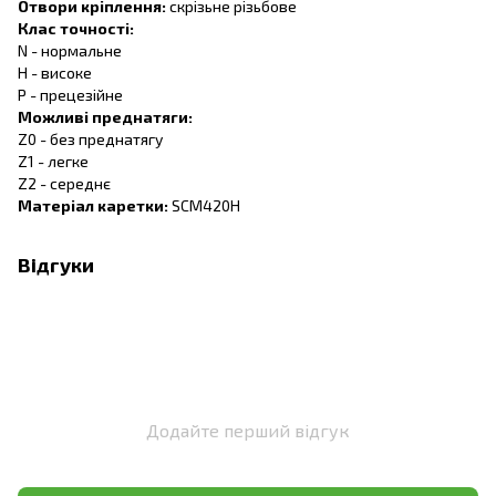
Отвори кріплення:
скрізьне різьбове
Клас точності:
N - нормальне
H - високе
P - прецезійне
Можливі преднатяги:
Z0 - без преднатягу
Z1 - легке
Z2 - середнє
Матеріал каретки:
SCM420H
Відгуки
Додайте перший відгук