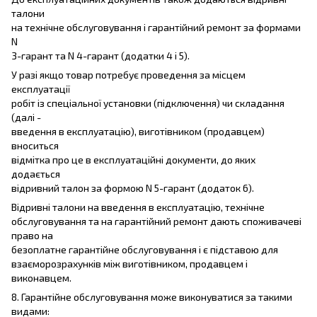
талони
на технічне обслуговування і гарантійний ремонт за формами
N
3-гарант та N 4-гарант (додатки 4 і 5).
У разі якщо товар потребує проведення за місцем
експлуатації
робіт із спеціальної установки (підключення) чи складання
(далі -
введення в експлуатацію), виготівником (продавцем)
вноситься
відмітка про це в експлуатаційні документи, до яких
додається
відривний талон за формою N 5-гарант (додаток 6).
Відривні талони на введення в експлуатацію, технічне
обслуговування та на гарантійний ремонт дають споживачеві
право на
безоплатне гарантійне обслуговування і є підставою для
взаєморозрахунків між виготівником, продавцем і
виконавцем.
8. Гарантійне обслуговування може виконуватися за такими
видами: