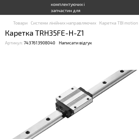
Товари
Системи лінійних направляючих
Каретка TBI motion
Каретка TRH35FE-H-Z1
Артикул:
7437613908040
Написати відгук