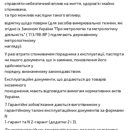
справляти небезпечний вплив на життя, здоров'я і майно
споживача,
та про можливі наслідки такого впливу;
відмітку щодо повірки (для засобів вимірювальної техніки, які
згідно із Законом України "Про метрологію та метрологічну
діяльність" ( 113/98-ВР ) підлягають державному
метрологічному
нагляду).
У разі втрати споживачем порадника з експлуатації, паспорта
чи іншого документа, що їх замінює, поновлення його
здійснюється у
порядку, визначеному законодавством.
Експлуатаційні документи, що додаються до товарів
іноземного
походження, мають відповідати вимогам нормативних актів
України.
7. Гарантійні зобов'язання даються виготівником у
гарантійному талоні експлуатаційних документів за формами
N
1-гарант та N 2-гарант (додатки 2 і 3).
До експлуатаційних документів також додаються відривні