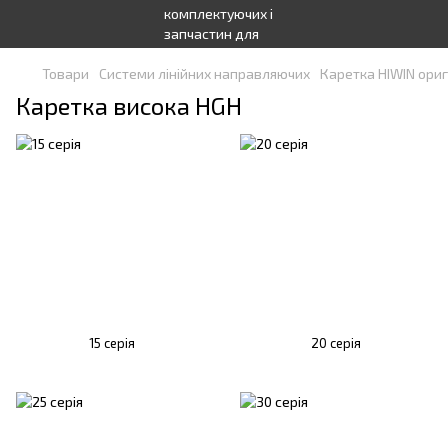
Товари
Системи лінійних направляючих
Каретка HIWIN ориг
Каретка висока HGH
15 серія
20 серія