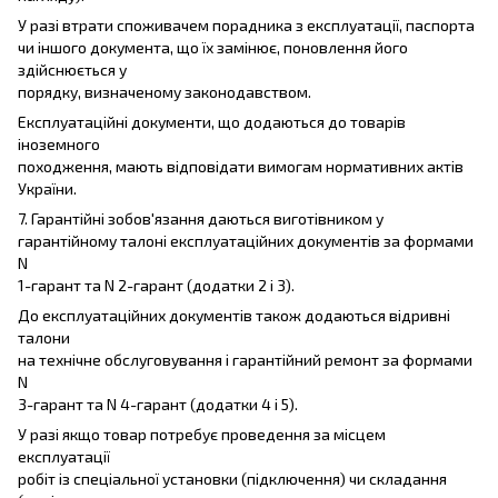
У разі втрати споживачем порадника з експлуатації, паспорта
чи іншого документа, що їх замінює, поновлення його
здійснюється у
порядку, визначеному законодавством.
Експлуатаційні документи, що додаються до товарів
іноземного
походження, мають відповідати вимогам нормативних актів
України.
7. Гарантійні зобов'язання даються виготівником у
гарантійному талоні експлуатаційних документів за формами
N
1-гарант та N 2-гарант (додатки 2 і 3).
До експлуатаційних документів також додаються відривні
талони
на технічне обслуговування і гарантійний ремонт за формами
N
3-гарант та N 4-гарант (додатки 4 і 5).
У разі якщо товар потребує проведення за місцем
експлуатації
робіт із спеціальної установки (підключення) чи складання