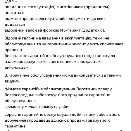
(далі -
введення в експлуатацію), виготівником (продавцем)
вноситься
відмітка про це в експлуатаційні документи, до яких
додається
відривний талон за формою N 5-гарант (додаток 6).
Відривні талони на введення в експлуатацію, технічне
обслуговування та на гарантійний ремонт дають споживачеві
право на
безоплатне гарантійне обслуговування і є підставою для
взаєморозрахунків між виготівником, продавцем і
виконавцем.
8. Гарантійне обслуговування може виконуватися за такими
видами:
фірмове гарантійне обслуговування. Виготівник товару
безпосередньо забезпечує його продаж та гарантійне
обслуговування
і ремонт у межах терміну служби;
сервісне гарантійне обслуговування. Виготівник або за його
дорученням продавець здійснює продаж товару і його
гарантійне