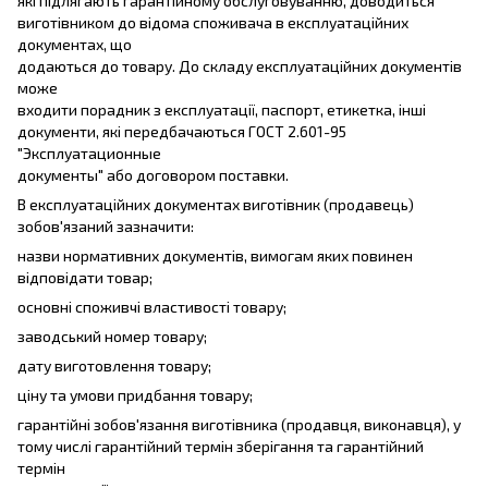
які підлягають гарантійному обслуговуванню, доводиться
виготівником до відома споживача в експлуатаційних
документах, що
додаються до товару. До складу експлуатаційних документів
може
входити порадник з експлуатації, паспорт, етикетка, інші
документи, які передбачаються ГОСТ 2.601-95
"Эксплуатационные
документы" або договором поставки.
В експлуатаційних документах виготівник (продавець)
зобов'язаний зазначити:
назви нормативних документів, вимогам яких повинен
відповідати товар;
основні споживчі властивості товару;
заводський номер товару;
дату виготовлення товару;
ціну та умови придбання товару;
гарантійні зобов'язання виготівника (продавця, виконавця), у
тому числі гарантійний термін зберігання та гарантійний
термін