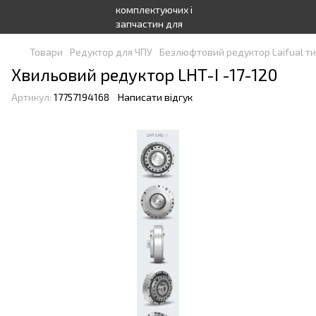
Товари
Редуктор для ЧПУ
Безлюфтовий редуктор Laifual т
Хвильовий редуктор LHT-I -17-120
Артикул:
17757194168
Написати відгук