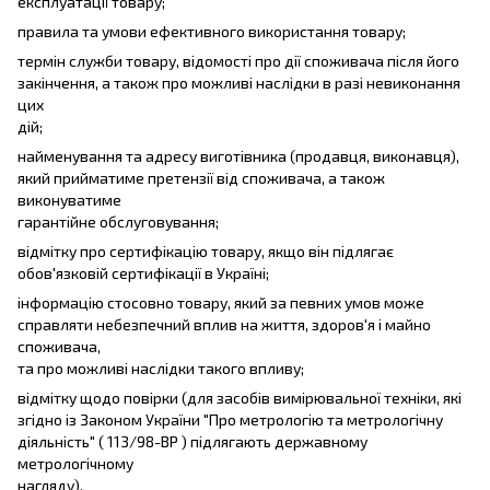
експлуатації товару;
правила та умови ефективного використання товару;
термін служби товару, відомості про дії споживача після його
закінчення, а також про можливі наслідки в разі невиконання
цих
дій;
найменування та адресу виготівника (продавця, виконавця),
який прийматиме претензії від споживача, а також
виконуватиме
гарантійне обслуговування;
відмітку про сертифікацію товару, якщо він підлягає
обов'язковій сертифікації в Україні;
інформацію стосовно товару, який за певних умов може
справляти небезпечний вплив на життя, здоров'я і майно
споживача,
та про можливі наслідки такого впливу;
відмітку щодо повірки (для засобів вимірювальної техніки, які
згідно із Законом України "Про метрологію та метрологічну
діяльність" ( 113/98-ВР ) підлягають державному
метрологічному
нагляду).