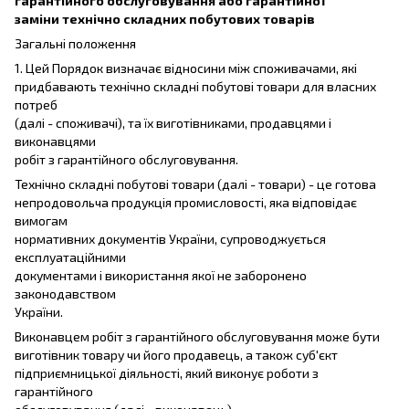
гарантійного обслуговування або гарантійної
заміни технічно складних побутових товарів
Загальні положення
1. Цей Порядок визначає відносини між споживачами, які
придбавають технічно складні побутові товари для власних
потреб
(далі - споживачі), та їх виготівниками, продавцями і
виконавцями
робіт з гарантійного обслуговування.
Технічно складні побутові товари (далі - товари) - це готова
непродовольча продукція промисловості, яка відповідає
вимогам
нормативних документів України, супроводжується
експлуатаційними
документами і використання якої не заборонено
законодавством
України.
Виконавцем робіт з гарантійного обслуговування може бути
виготівник товару чи його продавець, а також суб'єкт
підприємницької діяльності, який виконує роботи з
гарантійного