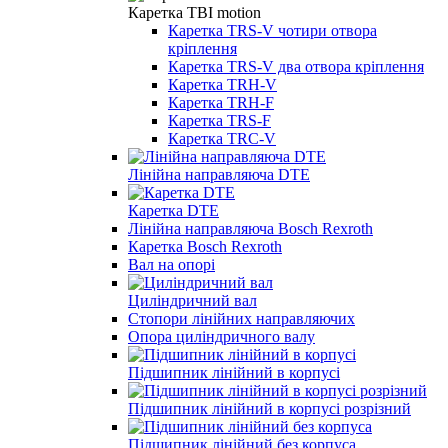
Каретка TBI motion
Каретка TRS-V чотири отвора
кріплення
Каретка TRS-V два отвора кріплення
Каретка TRH-V
Каретка TRH-F
Каретка TRS-F
Каретка TRC-V
Лінійна направляюча DTE
Каретка DTE
Лінійна направляюча Bosch Rexroth
Каретка Bosch Rexroth
Вал на опорі
Циліндричний вал
Стопори лінійних направляючих
Опора циліндричного валу
Підшипник лінійний в корпусі
Підшипник лінійний в корпусі розрізний
Підшипник лінійний без корпуса