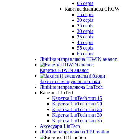
65 серія
Каретка фланцева CRGW
15 серія
20 серія
25 серія
30 серія
35 серія
45 серія
55 серія
65 серія
Лінійна направляюча HIWIN аналог
Каретка HIWIN аналог
Захисні і змащувальні блоки
Лінійна направляюча LinTech
Каретка LinTech
Каретка LinTech тип 15
Каретка LinTech тип 20
Каретка LinTech тип 25
Каретка LinTech тип 30
Каретка LinTech тип 35
Аксесуари LinTech
Лінійна направляюча TBI motion