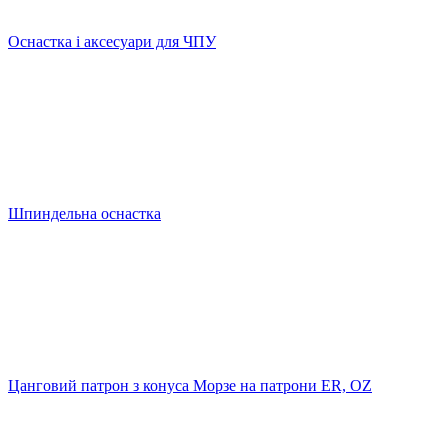
Оснастка і аксесуари для ЧПУ
Шпиндельна оснастка
Цанговий патрон з конуса Морзе на патрони ER, OZ