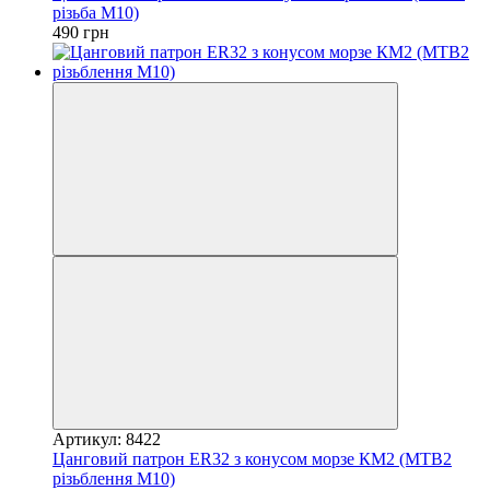
різьба M10)
490 грн
Артикул: 8422
Цанговий патрон ER32 з конусом морзе КМ2 (MTВ2
різьблення M10)