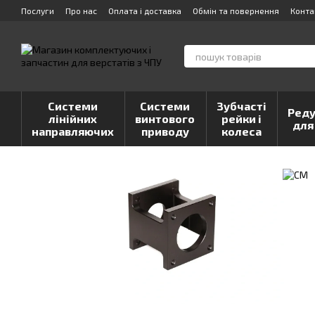
Перейти до основного контенту
Послуги
Про нас
Оплата і доставка
Обмін та повернення
Конта
Системи
Системи
Зубчасті
Реду
лінійних
винтового
рейки і
для
направляючих
приводу
колеса