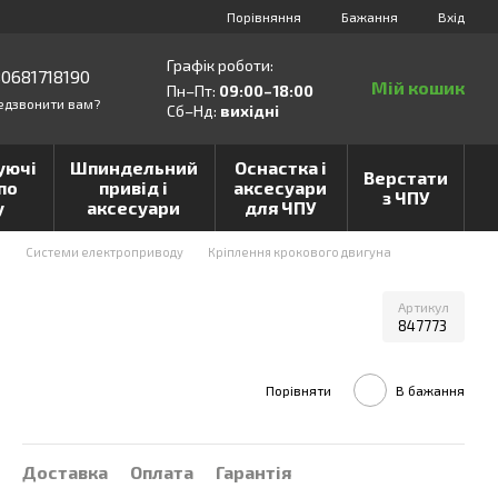
Порівняння
Бажання
Вхід
Графік роботи:
0681718190
Мій кошик
Пн–Пт:
09:00–18:00
едзвонити вам?
Сб–Нд:
вихідні
уючі
Шпиндельний
Оснастка і
Верстати
по
привід і
аксесуари
з ЧПУ
у
аксесуари
для ЧПУ
и
Системи електроприводу
Кріплення крокового двигуна
Артикул
847773
Порівняти
В бажання
Доставка
Оплата
Гарантія