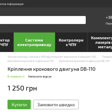
ктна інформація
+38
Пер
Комплект
ктор
Системи
Контролери
лазерів 
 ЧПУ
електроприводу
з ЧПУ
метал
Запчастини до станків з ЧПУ від Інтернет-магазину Komplekt CNC
Товар
Кріплення крокового двигуна CM
Кріплення крокового двигуна DB-110
Кріплення крокового двигуна DB-110
В наявності
Написати відгук
1 250 грн
Купити
Замовити швидко