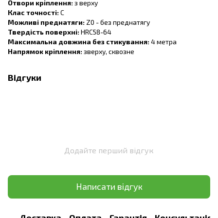
Отвори кріплення:
з верху
Клас точності:
C
Можливі преднатяги:
Z0 - без преднатягу
Твердість поверхні:
HRC58-64
Максимальна довжина без стикування:
4 метра
Напрямок кріплення:
зверху, сквозне
Відгуки
Додайте перший відгук
Написати відгук
Доставка
Оплата
Гарантія
Консультація