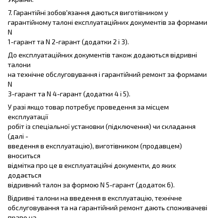
7. Гарантійні зобов'язання даються виготівником у
гарантійному талоні експлуатаційних документів за формами
N
1-гарант та N 2-гарант (додатки 2 і 3).
До експлуатаційних документів також додаються відривні
талони
на технічне обслуговування і гарантійний ремонт за формами
N
3-гарант та N 4-гарант (додатки 4 і 5).
У разі якщо товар потребує проведення за місцем
експлуатації
робіт із спеціальної установки (підключення) чи складання
(далі -
введення в експлуатацію), виготівником (продавцем)
вноситься
відмітка про це в експлуатаційні документи, до яких
додається
відривний талон за формою N 5-гарант (додаток 6).
Відривні талони на введення в експлуатацію, технічне
обслуговування та на гарантійний ремонт дають споживачеві
право на