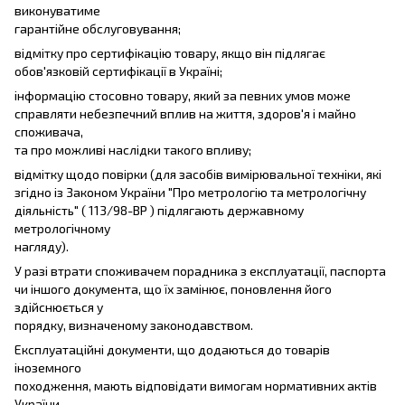
виконуватиме
гарантійне обслуговування;
відмітку про сертифікацію товару, якщо він підлягає
обов'язковій сертифікації в Україні;
інформацію стосовно товару, який за певних умов може
справляти небезпечний вплив на життя, здоров'я і майно
споживача,
та про можливі наслідки такого впливу;
відмітку щодо повірки (для засобів вимірювальної техніки, які
згідно із Законом України "Про метрологію та метрологічну
діяльність" ( 113/98-ВР ) підлягають державному
метрологічному
нагляду).
У разі втрати споживачем порадника з експлуатації, паспорта
чи іншого документа, що їх замінює, поновлення його
здійснюється у
порядку, визначеному законодавством.
Експлуатаційні документи, що додаються до товарів
іноземного
походження, мають відповідати вимогам нормативних актів
України.