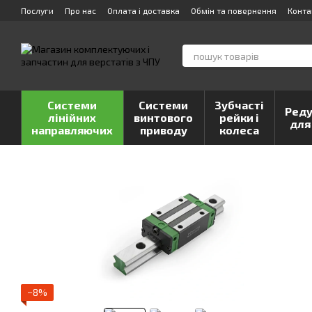
Перейти до основного контенту
Послуги
Про нас
Оплата і доставка
Обмін та повернення
Конта
Системи
Системи
Зубчасті
Реду
лінійних
винтового
рейки і
для
направляючих
приводу
колеса
−8%