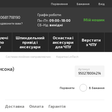
Порівняння
Бажання
Вхід
Графік роботи:
0681718190
Мій кошик
Пн–Пт:
09:00–18:00
едзвонити вам?
Сб–Нд:
вихідні
уючі
Шпиндельний
Оснастка і
Верстати
по
привід і
аксесуари
з ЧПУ
у
аксесуари
для ЧПУ
и
Системи лінійних направляючих
Каретка LinTech
исока)
Артикул
950278004214
Порівняти
В бажання
Доставка
Оплата
Гарантія