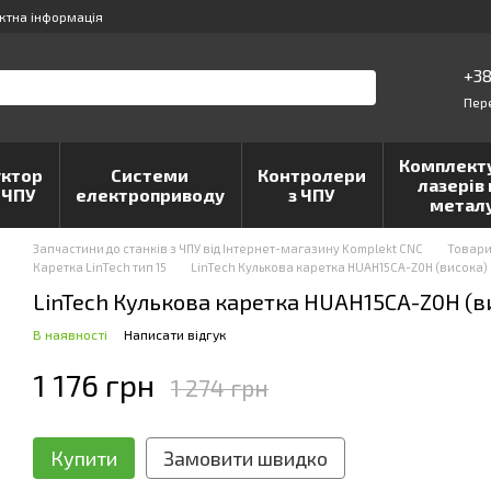
ктна інформація
+38
Пер
Комплект
ктор
Системи
Контролери
лазерів 
 ЧПУ
електроприводу
з ЧПУ
метал
Запчастини до станків з ЧПУ від Інтернет-магазину Komplekt CNC
Товар
Каретка LinTech тип 15
LinTech Кулькова каретка HUAH15CA-Z0H (висока)
LinTech Кулькова каретка HUAH15CA-Z0H (в
В наявності
Написати відгук
1 176 грн
1 274 грн
Купити
Замовити швидко