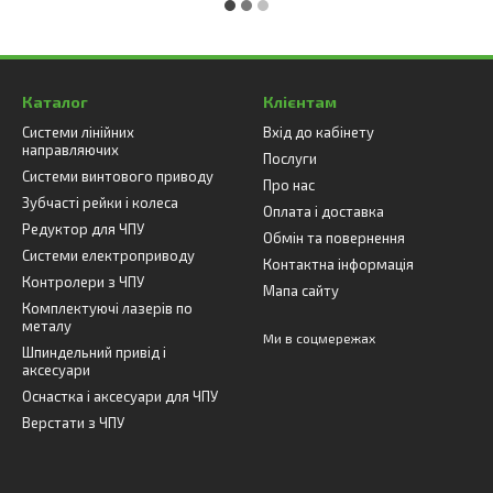
Каталог
Клієнтам
Системи лінійних
Вхід до кабінету
направляючих
Послуги
Системи винтового приводу
Про нас
Зубчасті рейки і колеса
Оплата і доставка
Редуктор для ЧПУ
Обмін та повернення
Системи електроприводу
Контактна інформація
Контролери з ЧПУ
Мапа сайту
Комплектуючі лазерів по
металу
Ми в соцмережах
Шпиндельний привід і
аксесуари
Оснастка і аксесуари для ЧПУ
Верстати з ЧПУ