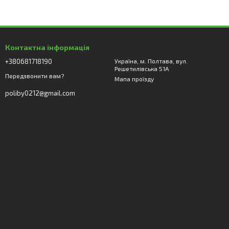
Контактна інформація
+380681718190
Україна, м. Полтава, вул.
Решетилівська 51А
Передзвонити вам?
Мапа проїзду
poliby0212@gmail.com