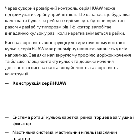
Через суворий розмірний контроль, серія HUAW може
підтримувати серійну прийнятність. Це означає, що будь-яка
каретка та будь-яка рейка в серії можуть бути використані
разом у разі збігу типорозмірів. І фіксатор запобігає
випаданню кульок у разі, коли каретка знімається з рейки.
Висока жорсткість конструкції у чотириточковому контакті
кульок, серія HUAW має рівномірну навантажуваність у всіх
напрямках. Завдяки напівкруглому профілю доріжок кочення
та більшої площі контакту кульок та доріжки кочення
досягається висока вантажопідйомність та жорсткість
конструкції.
Конструкція серії HUAW
Система ротації кульок: каретка, рейка, торцева заглушка і
фіксатор
Мастильна система: мастильний ніпель і масляний
адаптер