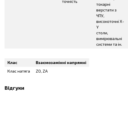
точність
токарні
верстати з
ЧПУ,
високоточні X-
Y
столи,
вимірювальні
системи та ін.
Клас
Взаємозамінні напрямні
Клас натяга
ZO, ZA
Відгуки