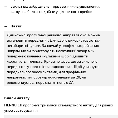
Захист від забруднень: торцеве, нижнє ущільнення,
заглушка болта, подвійне ущільнення і скребок
Натяг
Для кожної профільної рейкової направляючої можна
встановити переднатяг. Для цього використовуються
негабаритні кульки. Зазвичай у профільних рейкових
напрямних використовують негативний зазор між
поверхнею кочення і кульками, щоб підвищити
жорсткість і точність. Крива показує, що за сильного
переднатягу жорсткість подвоюється. Щоб уникнути
передчасного зносу системи, для профільних
напрямних, типорозмір яких менший за 20, не
рекомендується переднатяг понад ZA
Класи натягу
HENNLICH
пропонує три класи стандартного натягу для різних
умов застосування: