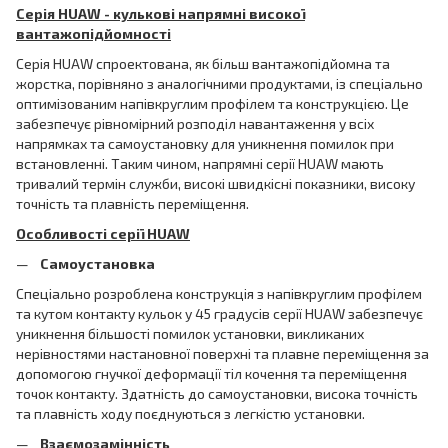
Серія HUAW - кулькові напрямні високої
вантажопідйомності
Серія HUAW спроектована, як більш вантажопідйомна та
жорстка, порівняно з аналогічними продуктами, із спеціально
оптимізованим напівкруглим профілем та конструкцією. Це
забезпечує рівномірний розподіл навантаження у всіх
напрямках та самоустановку для уникнення помилок при
встановленні. Таким чином, напрямні серії HUAW мають
тривалий термін служби, високі швидкісні показники, високу
точність та плавність переміщення.
Особливості серії
HUAW
Самоустановка
Спеціально розроблена конструкція з напівкруглим профілем
та кутом контакту кульок у 45 градусів серії HUAW забезпечує
уникнення більшості помилок установки, викликаних
нерівностями настановної поверхні та плавне переміщення за
допомогою гнучкої деформації тіл кочення та переміщення
точок контакту. Здатність до самоустановки, висока точність
та плавність ходу поєднуються з легкістю установки.
Взаємозамінність