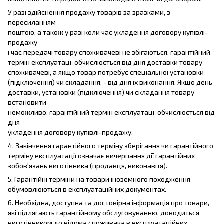
У разі здійснення продажу товарів за зразками, з
пересиланням
поштою, а також у разі коли час укладення договору купівлі-
продажу
і час передачі товару споживачеві не збігаються, гарантійний
термін експлуатації обчислюється від дня доставки товару
споживачеві, а якщо товар потребує спеціальної установки
(підключення) чи складання, - від дня їх виконання. Якщо день
доставки, установки (підключення) чи складання товару
встановити
неможливо, гарантійний термін експлуатації обчислюється від
дня
укладення договору купівлі-продажу.
4. Закінчення гарантійного терміну зберігання чи гарантійного
терміну експлуатації означає вичерпання дії гарантійних
зобов'язань виготівника (продавця, виконавця).
5. Гарантійні терміни на товари іноземного походження
обумовлюються в експлуатаційних документах.
6. Необхідна, доступна та достовірна інформація про товари,
які підлягають гарантійному обслуговуванню, доводиться
виготівником до відома споживача в експлуатаційних