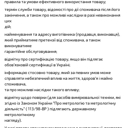
правила та умови ефективного використання товару;
термін служби товару, відомості про дії споживача після його
закінчення, а також про можливі наслідки в разі невиконання
цих
дій;
найменування та адресу виготівника (продавця, виконавця),
який прийматиме претензії від споживача, а також
виконуватиме
гарантійне обслуговування;
відмітку про сертифікацію товару, якщо він підлягає
обов'язковій сертифікації в Україні;
інформацію стосовно товару, який за певних умов може
справляти небезпечний вплив на життя, здоров'я і майно
споживача,
та про можливі наслідки такого впливу;
відмітку щодо повірки (для засобів вимірювальної техніки, які
згідно із Законом України "Про метрологію та метрологічну
діяльність" ( 113/98-ВР ) підлягають державному
метрологічному
нагляду).
У разі втрати споживачем порадника з експлуатації, паспорта