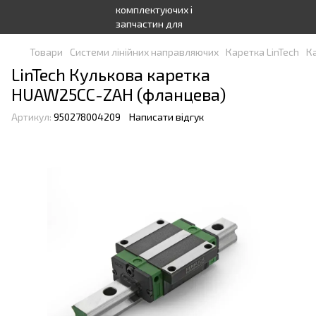
Товари
Системи лінійних направляючих
Каретка LinTech
Ка
LinTech Кулькова каретка
HUAW25CC-ZAH (фланцева)
Артикул:
950278004209
Написати відгук