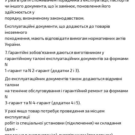
чи іншого документа, що їх замінює, поновлення його
здійснюється у
порядку, визначеному законодавством.
Експлуатаційні документи, що додаються до товарів
іноземного
походження, мають відповідати вимогам нормативних актів
України.
7. Гарантійні зобов'язання даються виготівником у
гарантійному талоні експлуатаційних документів за формами
N
1-гарант та N 2-гарант (додатки 2 і 3).
До експлуатаційних документів також додаються відривні
талони
на технічне обслуговування і гарантійний ремонт за формами
N
3-гарант та N 4-гарант (додатки 4 і 5).
У разі якщо товар потребує проведення за місцем
експлуатації
робіт із спеціальної установки (підключення) чи складання
(далі -
введення в експлуатацію), виготівником (продавцем)