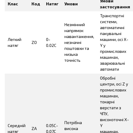
Умови
Клас
Код
Натяг
Умови
застосування
Транспортні
системи,
Незмінний
автоматичні
напрямок
пакувальні
навантаження,
Легкий
0-
машини, осі X-
ZO
незначні
натяг
0.02C
Y у
поштовхи та
промислових
низька
машинах,
точність
зварювальні
автомати
Обробні
центри, осі Z у
промислових
машинах,
токарні
верстати з
ЧПУ,
високоточні X-
Потрібна
Середній
0.05C-
Y
ZA
висока
натяг
0.07C
машинах,